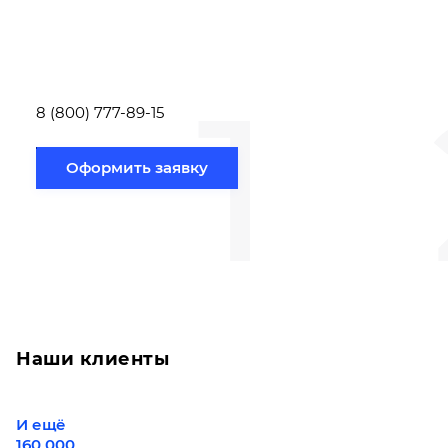
заполнить форму заявки,
течение несколь
или позвонить по номеру
выполняют расч
телефона указанному
стоимости
ниже.
транспортировки
1
Новосибирск по
вам направлению
8 (800) 777-89-15
Оформить заявку
Наши клиенты
И ещё
160 000