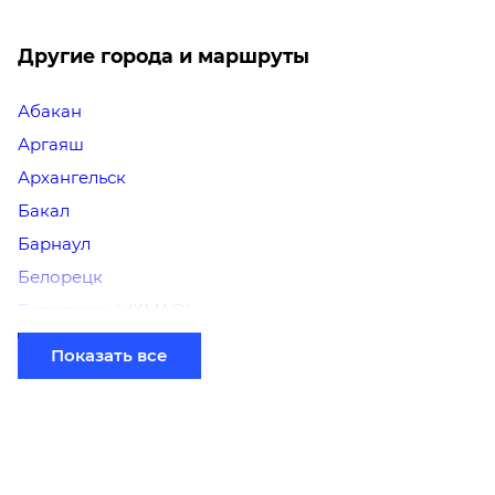
Другие города и маршруты
Абакан
Аргаяш
Архангельск
Бакал
Барнаул
Белорецк
Белоярский (ХМАО)
Березники
Показать все
Бийск
Братск
Верхний Уфалей
Владимир