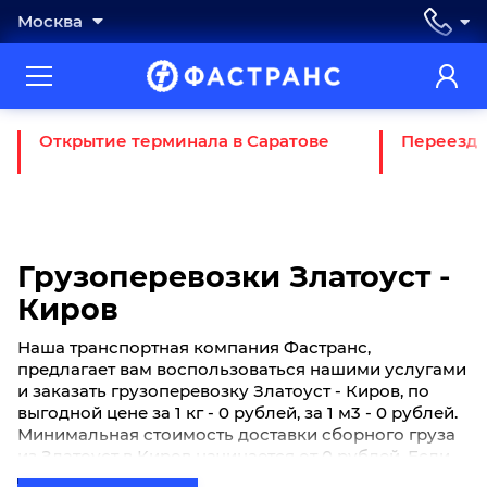
Москва
Открытие терминала в Саратове
Переезд 
Грузоперевозки Златоуст -
Киров
Наша транспортная компания Фастранс,
предлагает вам воспользоваться нашими услугами
и заказать грузоперевозку Златоуст - Киров, по
выгодной цене за 1 кг - 0 рублей, за 1 м3 - 0 рублей.
Минимальная стоимость доставки сборного груза
из Златоуст в Киров начинается от 0 рублей. Если
вы хотите отправить свой груз сборной партией по