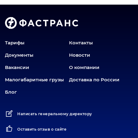
Волгоград
Голышманово
Донецк
Екатеринбург
Еманжелинск
Тарифы
Контакты
Еткуль
Документы
Новости
Заводоуковск
Вакансии
О компании
Златоуст
Иваново
Малогабаритные грузы
Доставка по России
Иркутск
Блог
Ишим
Йошкар-Ола
Написать генеральному директору
Казань
Калининград
Оставить отзыв о сайте
Карабаш