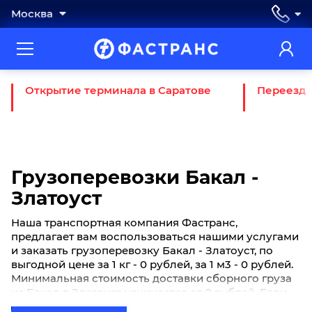
Москва
Открытие терминала в Саратове
Переезд 
Грузоперевозки Бакал -
Златоуст
Наша транспортная компания Фастранс,
предлагает вам воспользоваться нашими услугами
и заказать грузоперевозку Бакал - Златоуст, по
выгодной цене за 1 кг - 0 рублей, за 1 м3 - 0 рублей.
Минимальная стоимость доставки сборного груза
из Бакал в Златоуст начинается от 0 рублей. Если
вы хотите отправить свой груз сборной партией по