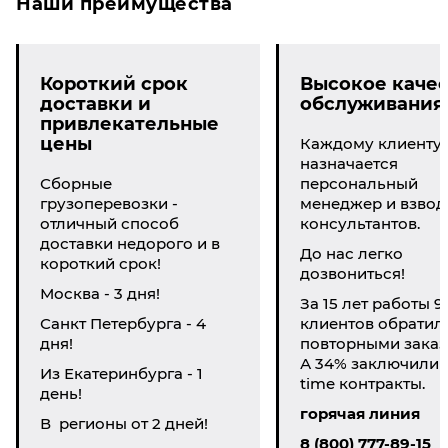
Наши преимущества
Короткий срок
Высокое качес
доставки и
обслуживания
привлекательные
цены
Каждому клиенту
назначается
Сборные
персональный
грузоперевозки -
менеджер и взвод
отличный способ
консультантов.
доставки недорого и в
До нас легко
короткий срок!
дозвониться!
Москва - 3 дня!
За 15 лет работы 9
Санкт Петербурга - 4
клиентов обратил
дня!
повторными заказ
А 34% заключили li
Из Екатеринбурга - 1
time контракты.
день!
горячая линия
В регионы от 2 дней!
8 (800) 777-89-15