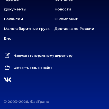
Еткуль
Документы
Новости
Заводоуковск
Вакансии
О компании
Иваново
Иркутск
Малогабаритные грузы
Доставка по России
Ишим
Блог
Йошкар-Ола
Казань
Написать генеральному директору
Калининград
Карабаш
Оставить отзыв о сайте
Карасук
Катав-Ивановск
Кемерово
Киров
Коротчаево
© 2003–2026, ФасТранс
Кострома