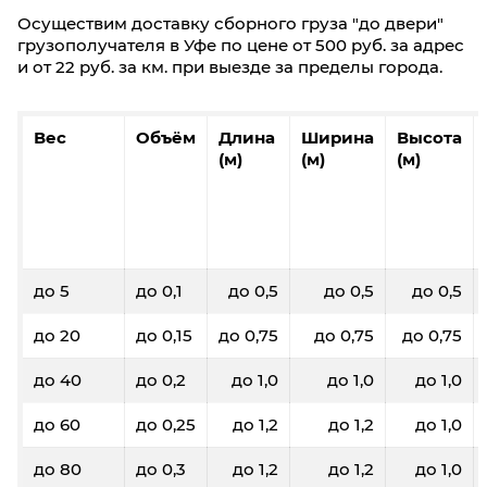
Осуществим доставку сборного груза "до двери"
грузополучателя в Уфе по цене от 500 руб. за адрес
и от 22 руб. за км. при выезде за пределы города.
Вес
Объём
Длина
Ширина
Высота
(м)
(м)
(м)
до 5
до 0,1
до 0,5
до 0,5
до 0,5
до 20
до 0,15
до 0,75
до 0,75
до 0,75
до 40
до 0,2
до 1,0
до 1,0
до 1,0
до 60
до 0,25
до 1,2
до 1,2
до 1,0
до 80
до 0,3
до 1,2
до 1,2
до 1,0