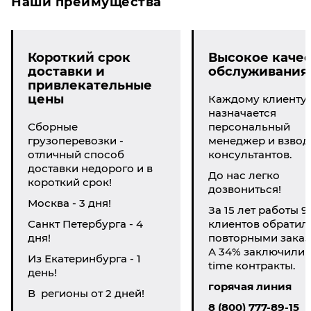
Наши преимущества
Короткий срок
Высокое качес
доставки и
обслуживания
привлекательные
цены
Каждому клиенту
назначается
Сборные
персональный
грузоперевозки -
менеджер и взвод
отличный способ
консультантов.
доставки недорого и в
До нас легко
короткий срок!
дозвониться!
Москва - 3 дня!
За 15 лет работы 9
Санкт Петербурга - 4
клиентов обратил
дня!
повторными заказ
А 34% заключили li
Из Екатеринбурга - 1
time контракты.
день!
горячая линия
В регионы от 2 дней!
8 (800) 777-89-15