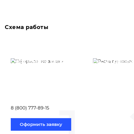
Схема работы
Оформление заявки
Расчет данны
Вам необходимо
Наши специалист
заполнить форму заявки,
течение несколь
или позвонить по номеру
выполняют расч
телефона указанному
стоимости
ниже.
транспортировки
1
Новосибирск по
вам направлению
8 (800) 777-89-15
Оформить заявку