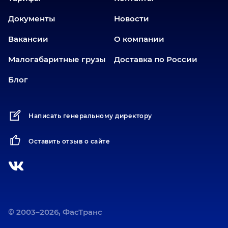
Еткуль
Документы
Новости
Заводоуковск
Вакансии
О компании
Златоуст
Иваново
Малогабаритные грузы
Доставка по России
Иркутск
Блог
Ишим
Йошкар-Ола
Написать генеральному директору
Казань
Калининград
Оставить отзыв о сайте
Карабаш
Карасук
Катав-Ивановск
Кемерово
Киров
© 2003–2026, ФасТранс
Коротчаево