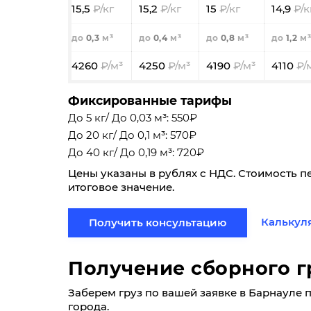
15,5
15,2
15
14,9
0,3
0,4
0,8
1,2
4260
4250
4190
4110
Фиксированные тарифы
До 5 кг/ До 0,03 м³: 550₽
До 20 кг/ До 0,1 м³: 570₽
До 40 кг/ До 0,19 м³: 720₽
Цены указаны в рублях с НДС. Стоимость п
итоговое значение.
Калькул
Получить консультацию
Получение сборного г
Заберем груз по вашей заявке в Барнауле по
города.