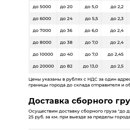
до 5000
до 20
до 5,0
до 2,2
до 6000
до 24
до 5,5
до 2,3
до 7000
до 36
до 6,0
до 2,4
до 8000
до 38
до 7,0
до 2,4
до 10000
до 40
до 7,0
до 2,45
до 20000
до 82
до 13,0
до 2,5
Цены указаны в рублях с НДС за один адрес
границы города до склада отправителя и об
Доставка сборного гру
Осуществим доставку сборного груза "до дв
25 руб. за км. при выезде за пределы города