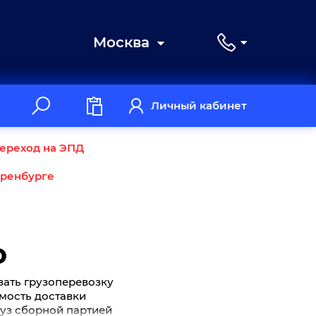
Москва
Личный кабинет
ереход на ЭПД
Оренбурге
о
зать грузоперевозку
имость доставки
руз сборной партией