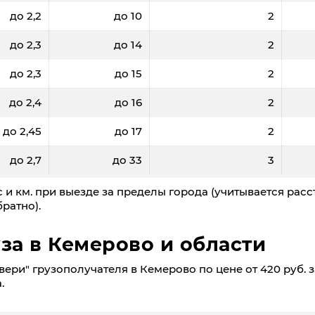
до 2,2
до 10
2
до 2,3
до 14
2
до 2,3
до 15
2
до 2,4
до 16
2
до 2,45
до 17
2
до 2,7
до 33
3
 и км. при выезде за пределы города (учитывается расс
ратно).
за в Кемерово и области
ери" грузополучателя в Кемерово по цене от 420 руб. з
.