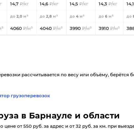
14,7
14,6
14,5
14,3
14,
2,0
2,8
4
6
4060
4040
3990
3910
38
еревозки рассчитывается по весу или объёму, берётся 
ятор грузоперевозок
руза в Барнауле и области
 цене от 550 руб. за адрес и от 32 руб. за км. при выез