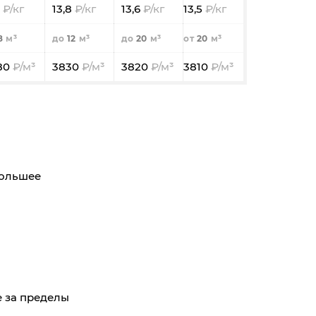
1
13,8
13,6
13,5
8
12
20
20
80
3830
3820
3810
большее
де за пределы