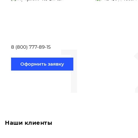
Вам необходимо
Наши специалист
заполнить форму заявки,
течение несколь
или позвонить по номеру
выполняют расч
телефона указанному
стоимости
ниже.
транспортировки
1
Новосибирск по
вам направлению
8 (800) 777-89-15
Оформить заявку
Наши клиенты