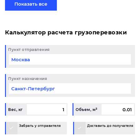
свой груз сборной партией по готовому маршруту
Показать все
в Кемерово и у вас возникли вопросы, свяжитесь с
нашим специалистом на терминале.
Калькулятор расчета грузоперевозки
Пункт отправления
Пункт назначения
Вес, кг
Объем, м³
Забрать у отправителя
Доставить до получателя