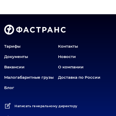
Владимир
Волгоград
Голышманово
Донецк
Екатеринбург
Еманжелинск
Тарифы
Контакты
Еткуль
Документы
Новости
Заводоуковск
Вакансии
О компании
Златоуст
Иваново
Малогабаритные грузы
Доставка по России
Иркутск
Блог
Ишим
Йошкар-Ола
Написать генеральному директору
Казань
Калининград