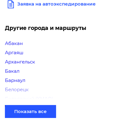
Заявка на автоэкспедирование
Другие города и маршруты
Абакан
Аргаяш
Архангельск
Бакал
Барнаул
Белорецк
Белоярский (ХМАО)
Березники
Показать все
Бийск
Братск
Верхний Уфалей