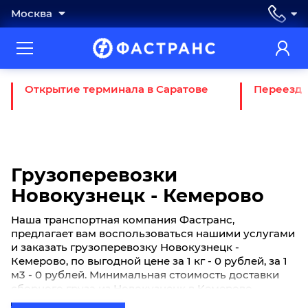
Москва
Открытие терминала в Саратове
Переезд 
Грузоперевозки
Новокузнецк - Кемерово
Наша транспортная компания Фастранс,
предлагает вам воспользоваться нашими услугами
и заказать грузоперевозку Новокузнецк -
Кемерово, по выгодной цене за 1 кг - 0 рублей, за 1
м3 - 0 рублей. Минимальная стоимость доставки
сборного груза из Новокузнецк в Кемерово
начинается от 0 рублей. Если вы хотите отправить