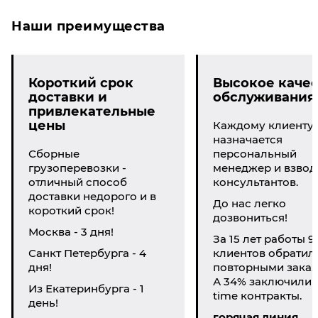
Наши преимущества
Короткий срок
Высокое качес
доставки и
обслуживания
привлекательные
цены
Каждому клиенту
назначается
Сборные
персональный
грузоперевозки -
менеджер и взвод
отличный способ
консультантов.
доставки недорого и в
До нас легко
короткий срок!
дозвониться!
Москва - 3 дня!
За 15 лет работы 9
Санкт Петербурга - 4
клиентов обратил
дня!
повторными заказ
А 34% заключили li
Из Екатеринбурга - 1
time контракты.
день!
горячая линия