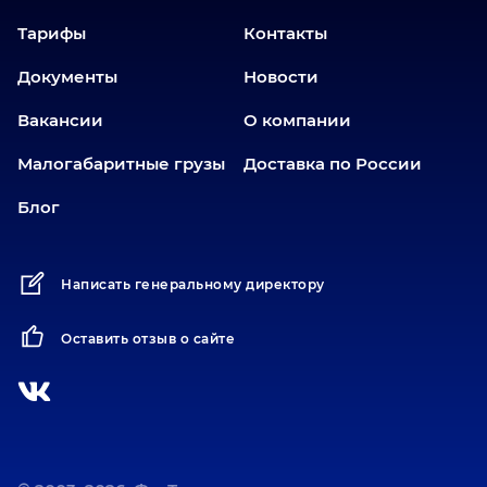
Еманжелинск
Тарифы
Контакты
Еткуль
Документы
Новости
Заводоуковск
Вакансии
О компании
Златоуст
Иваново
Малогабаритные грузы
Доставка по России
Иркутск
Блог
Ишим
Йошкар-Ола
Написать генеральному директору
Казань
Калининград
Оставить отзыв о сайте
Карасук
Катав-Ивановск
Кемерово
Киров
Коротчаево