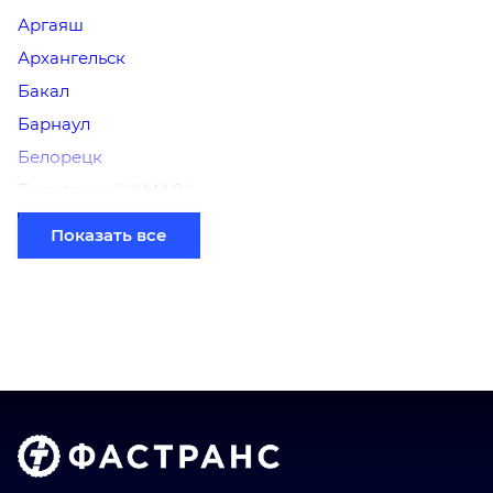
Аргаяш
Архангельск
Бакал
Барнаул
Белорецк
Белоярский (ХМАО)
Березники
Показать все
Бийск
Братск
Верхний Уфалей
Владимир
Волгоград
Голышманово
Донецк
Екатеринбург