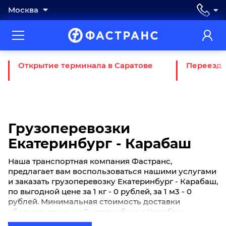
Москва
Открытие терминала в Саратове
Переезд 
Грузоперевозки
Екатеринбург - Карабаш
Наша транспортная компания Фастранс,
предлагает вам воспользоваться нашими услугами
и заказать грузоперевозку Екатеринбург - Карабаш,
по выгодной цене за 1 кг - 0 рублей, за 1 м3 - 0
рублей. Минимальная стоимость доставки
сборного груза из Екатеринбург в Карабаш
начинается от 0 рублей. Если вы хотите отправить