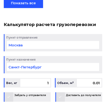
свой груз сборной партией по готовому маршруту
Показать все
в Карабаш и у вас возникли вопросы, свяжитесь с
нашим специалистом на терминале.
Калькулятор расчета грузоперевозки
Пункт отправления
Пункт назначения
Вес, кг
Объем, м³
Забрать у отправителя
Доставить до получателя