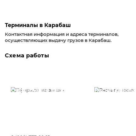
Терминалы в Карабаш
Контактная информация и адреса терминалов,
осуществляющих выдачу грузов в Карабаш.
Схема работы
Оформление заявки
Расчет данны
Вам необходимо
Наши специалист
заполнить форму заявки,
течение несколь
или позвонить по номеру
выполняют расч
телефона указанному
стоимости
ниже.
транспортировки
Новосибирск по