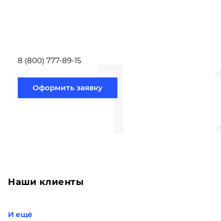
заполнить форму заявки,
течение несколь
или позвонить по номеру
выполняют расч
телефона указанному
стоимости
ниже.
транспортировки
1
Новосибирск по
вам направлению
8 (800) 777-89-15
Оформить заявку
Наши клиенты
И ещё