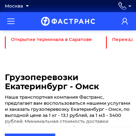
Москва
Открытие терминала в Саратове
Переезд 
Грузоперевозки
Екатеринбург - Омск
Наша транспортная компания Фастранс,
предлагает вам воспользоваться нашими услугами
и заказать грузоперевозку Екатеринбург - Омск, по
выгодной цене за 1 кг - 13,1 рублей, за 1 м3 - 3400
рублей. Минимальная стоимость доставки
сборного груза из Екатеринбург в Омск начинается
от 600 рублей. Если вы хотите отправить свой груз