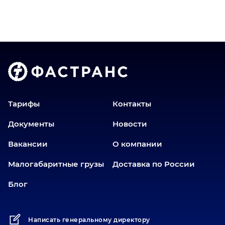
Верхний Уфалей
Владимир
Волгоград
Голышманово
Донецк
Екатеринбург
Еманжелинск
Тарифы
Контакты
Еткуль
Документы
Новости
Заводоуковск
Вакансии
О компании
Златоуст
Иваново
Малогабаритные грузы
Доставка по России
Иркутск
Блог
Ишим
Йошкар-Ола
Написать генеральному директору
Казань