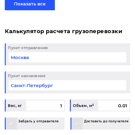
сборной партией по готовому маршруту в Омск и у
Показать все
вас возникли вопросы, свяжитесь с нашим
специалистом на терминале.
Калькулятор расчета грузоперевозки
Пункт отправления
Пункт назначения
Вес, кг
Объем, м³
Забрать у отправителя
Доставить до получателя