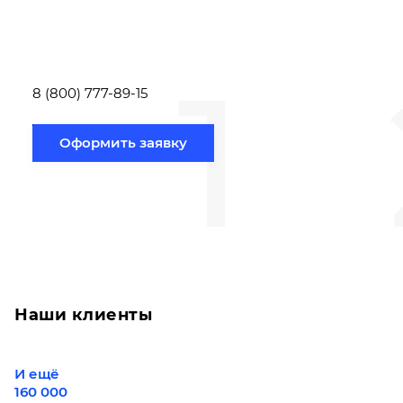
или позвонить по номеру
выполняют расч
телефона указанному
стоимости
ниже.
транспортировки
1
Новосибирск по
вам направлению
8 (800) 777-89-15
Оформить заявку
Наши клиенты
И ещё
160 000