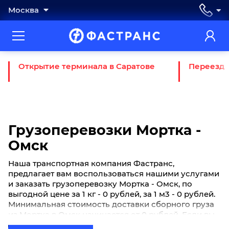
Москва
Открытие терминала в Саратове
Переезд 
Грузоперевозки Мортка -
Омск
Наша транспортная компания Фастранс,
предлагает вам воспользоваться нашими услугами
и заказать грузоперевозку Мортка - Омск, по
выгодной цене за 1 кг - 0 рублей, за 1 м3 - 0 рублей.
Минимальная стоимость доставки сборного груза
из Мортка в Омск начинается от 0 рублей. Если вы
хотите отправить свой груз сборной партией по