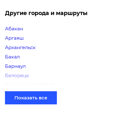
Другие города и маршруты
Абакан
Аргаяш
Архангельск
Бакал
Барнаул
Белорецк
Белоярский (ХМАО)
Березники
Показать все
Бийск
Братск
Верхний Уфалей
Владимир