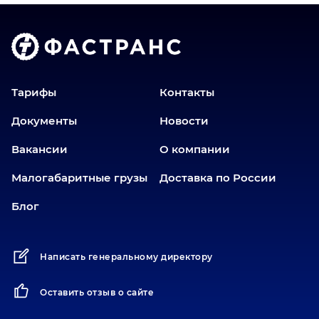
Волгоград
Голышманово
Донецк
Екатеринбург
Еманжелинск
Тарифы
Контакты
Еткуль
Документы
Новости
Заводоуковск
Вакансии
О компании
Златоуст
Иваново
Малогабаритные грузы
Доставка по России
Иркутск
Блог
Ишим
Йошкар-Ола
Написать генеральному директору
Казань
Калининград
Оставить отзыв о сайте
Карабаш