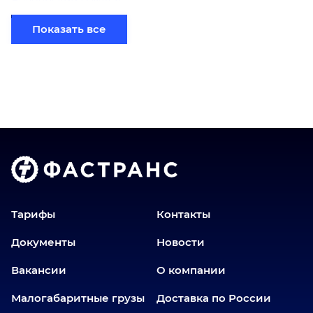
Белоярский (ХМАО)
Березники
Показать все
Бийск
Братск
Верхний Уфалей
Владимир
Волгоград
Голышманово
Донецк
Екатеринбург
Еманжелинск
Тарифы
Контакты
Еткуль
Документы
Новости
Заводоуковск
Вакансии
О компании
Златоуст
Иваново
Малогабаритные грузы
Доставка по России