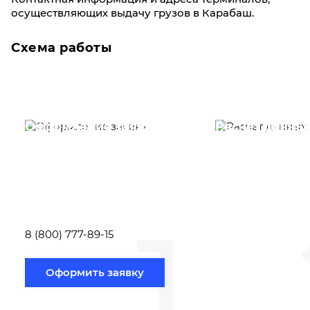
осуществляющих выдачу грузов в Карабаш.
Схема работы
Оформление заявки
Расчет данны
Вам необходимо
Наши специалист
заполнить форму заявки,
течение несколь
или позвонить по номеру
выполняют расч
телефона указанному
стоимости
ниже.
транспортировки
1
Новосибирск по
вам направлению
8 (800) 777-89-15
Оформить заявку