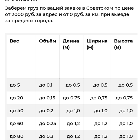
Заберем груз по вашей заявке в Советском по цене
от 2000 руб. за адрес и от 0 руб. за км. при выезде
за пределы города.
Вес
Объём
Длина
Ширина
Высота
(м)
(м)
(м)
до 5
до 0,1
до 0,5
до 0,5
до 0,5
до 20
до 0,15
до 0,75
до 0,75
до 0,75
до 40
до 0,2
до 1,0
до 1,0
до 1,0
до 60
до 0,25
до 1,2
до 1,2
до 1,0
до 80
до 0,3
до 1,2
до 1,2
до 1,0