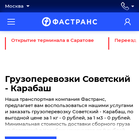
Москва
Открытие терминала в Саратове
Переезд 
Грузоперевозки Советский
- Карабаш
Наша транспортная компания Фастранс,
предлагает вам воспользоваться нашими услугами
и заказать грузоперевозку Советский - Карабаш, по
выгодной цене за 1 кг - 0 рублей, за 1 м3 - 0 рублей.
Минимальная стоимость доставки сборного груза
из Советский в Карабаш начинается от 0 рублей.
Если вы хотите отправить свой груз сборной