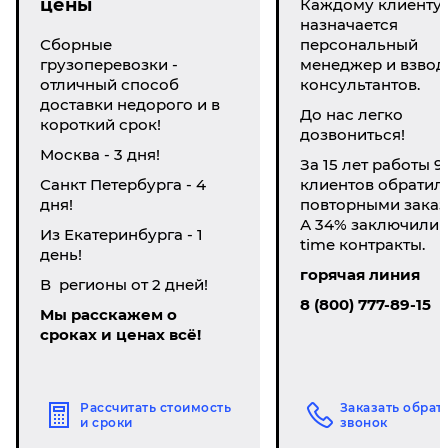
цены
Каждому клиенту
назначается
Сборные
персональный
грузоперевозки -
менеджер и взвод
отличный способ
консультантов.
доставки недорого и в
До нас легко
короткий срок!
дозвониться!
Москва - 3 дня!
За 15 лет работы 9
Санкт Петербурга - 4
клиентов обратил
дня!
повторными заказ
А 34% заключили li
Из Екатеринбурга - 1
time контракты.
день!
горячая линия
В регионы от 2 дней!
8 (800) 777-89-15
Мы расскажем о
сроках и ценах всё!
Рассчитать стоимость
Заказать обрат
и сроки
звонок