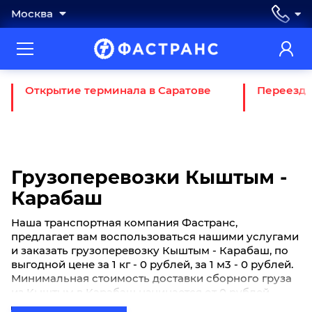
Москва
Открытие терминала в Саратове
Переезд 
Грузоперевозки Кыштым -
Карабаш
Наша транспортная компания Фастранс,
предлагает вам воспользоваться нашими услугами
и заказать грузоперевозку Кыштым - Карабаш, по
выгодной цене за 1 кг - 0 рублей, за 1 м3 - 0 рублей.
Минимальная стоимость доставки сборного груза
из Кыштым в Карабаш начинается от 0 рублей.
Если вы хотите отправить свой груз сборной