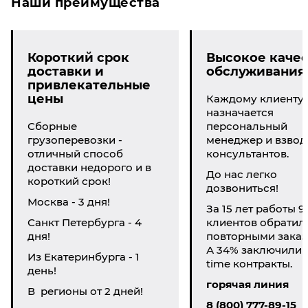
Наши преимущества
Короткий срок
Высокое качес
доставки и
обслуживания
привлекательные
цены
Каждому клиенту
назначается
Сборные
персональный
грузоперевозки -
менеджер и взвод
отличный способ
консультантов.
доставки недорого и в
До нас легко
короткий срок!
дозвониться!
Москва - 3 дня!
За 15 лет работы 9
Санкт Петербурга - 4
клиентов обратил
дня!
повторными заказ
А 34% заключили li
Из Екатеринбурга - 1
time контракты.
день!
горячая линия
В регионы от 2 дней!
8 (800) 777-89-15