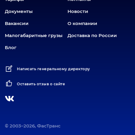
Еткуль
Документы
Новости
Заводоуковск
Вакансии
О компании
Златоуст
Иваново
Малогабаритные грузы
Доставка по России
Иркутск
Блог
Ишим
Йошкар-Ола
Написать генеральному директору
Казань
Калининград
Оставить отзыв о сайте
Карасук
Катав-Ивановск
Кемерово
Киров
Коротчаево
© 2003–2026, ФасТранс
Кострома