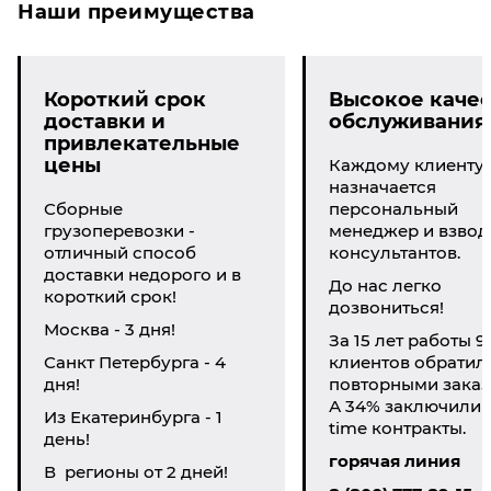
Наши преимущества
Короткий срок
Высокое качес
доставки и
обслуживания
привлекательные
цены
Каждому клиенту
назначается
Сборные
персональный
грузоперевозки -
менеджер и взвод
отличный способ
консультантов.
доставки недорого и в
До нас легко
короткий срок!
дозвониться!
Москва - 3 дня!
За 15 лет работы 9
Санкт Петербурга - 4
клиентов обратил
дня!
повторными заказ
А 34% заключили li
Из Екатеринбурга - 1
time контракты.
день!
горячая линия
В регионы от 2 дней!