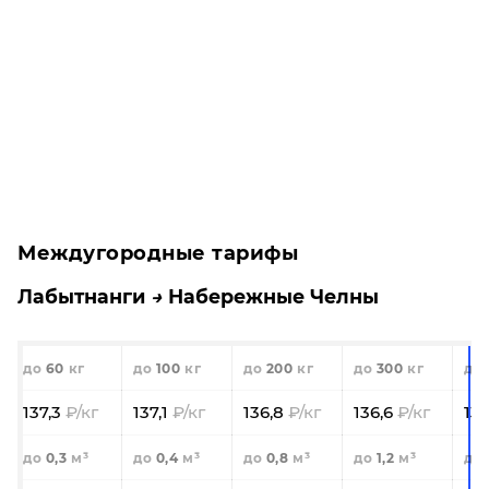
Междугородные тарифы
Лабытнанги
Набережные Челны
60
100
200
300
137,3
137,1
136,8
136,6
13
0,3
0,4
0,8
1,2