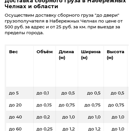
Доставка сборного груза в Набережных
Челнах и области
Осуществим доставку сборного груза "до двери"
грузополучателя в Набережных Челнах по цене от
500 руб. за адрес и от 25 руб. за км. при выезде за
пределы города.
Вес
Объём
Длина
Ширина
Высота
(м)
(м)
(м)
до 5
до 0,1
до 0,5
до 0,5
до 0,5
до 20
до 0,15
до 0,75
до 0,75
до 0,75
до 40
до 0,2
до 1,0
до 1,0
до 1,0
до 60
до 0,25
до 1,2
до 1,2
до 1,0