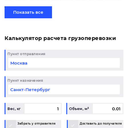
стоимость доставки сборного груза из Лабытнанги
в Набережные Челны начинается от 4200 рублей.
Если вы хотите отправить свой груз сборной
Показать все
партией по готовому маршруту в Набережные
Челны и у вас возникли вопросы, свяжитесь с
нашим специалистом на терминале.
Калькулятор расчета грузоперевозки
Пункт отправления
Пункт назначения
Вес, кг
Объем, м³
Забрать у отправителя
Доставить до получателя