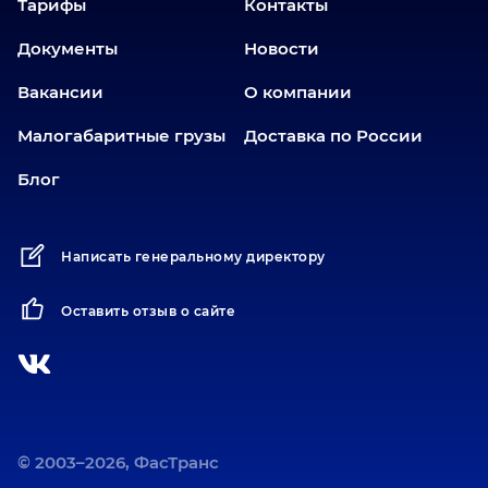
Тарифы
Контакты
Еткуль
Документы
Новости
Заводоуковск
Вакансии
О компании
Златоуст
Иваново
Малогабаритные грузы
Доставка по России
Иркутск
Блог
Ишим
Йошкар-Ола
Написать генеральному директору
Казань
Калининград
Оставить отзыв о сайте
Карабаш
Карасук
Катав-Ивановск
Кемерово
Киров
© 2003–2026, ФасТранс