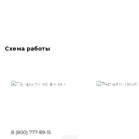
Схема работы
Оформление заявки
Расчет данны
Вам необходимо
Наши специалист
заполнить форму заявки,
течение несколь
или позвонить по номеру
выполняют расч
телефона указанному
стоимости
ниже.
транспортировки
Новосибирск по
вам направлению
8 (800) 777-89-15