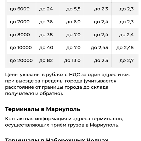
до 6000
до 24
до 5,5
до 2,3
до 2,3
до 7000
до 36
до 6,0
до 2,4
до 2,3
до 8000
до 38
до 7,0
до 2,4
до 2,4
до 10000
до 40
до 7,0
до 2,45
до 2,45
до 20000
до 82
до 13,0
до 2,5
до 2,7
Цены указаны в рублях с НДС за один адрес и км.
при выезде за пределы города (учитывается
расстояние от границы города до склада
получателя и обратно).
Терминалы в Мариуполь
Контактная информация и адреса терминалов,
осуществляющих приём грузов в Мариуполь.
Терминалы в Набережных Челнах