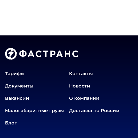
Братск
Верхний Уфалей
Владимир
Волгоград
Голышманово
Донецк
Екатеринбург
Еманжелинск
Тарифы
Контакты
Еткуль
Документы
Новости
Заводоуковск
Вакансии
О компании
Златоуст
Иваново
Малогабаритные грузы
Доставка по России
Иркутск
Блог
Ишим
Йошкар-Ола