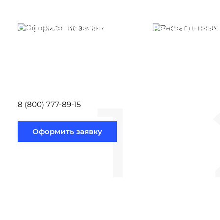
Оформление заявки
Расчет данны
Вам необходимо
Наши специалист
заполнить форму заявки,
течение несколь
или позвонить по номеру
выполняют расч
телефона указанному
стоимости
ниже.
транспортировки
1
Новосибирск по
вам направлению
8 (800) 777-89-15
Оформить заявку