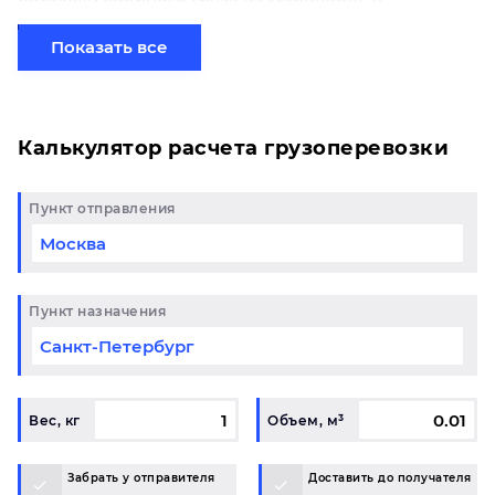
доставки сборного груза из Мариуполь в
Набережные Челны начинается от 0 рублей. Если
вы хотите отправить свой груз сборной партией по
Показать все
готовому маршруту в Набережные Челны и у вас
возникли вопросы, свяжитесь с нашим
специалистом на терминале.
Калькулятор расчета грузоперевозки
Пункт отправления
Пункт назначения
Вес, кг
Объем, м³
Забрать у отправителя
Доставить до получателя