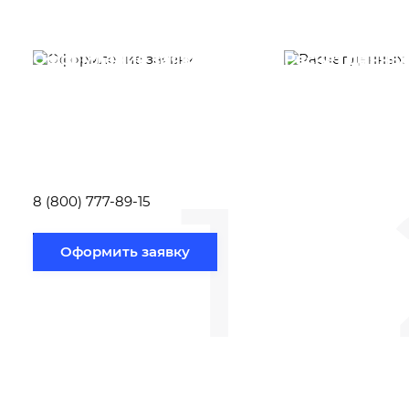
Оформление заявки
Расчет данны
Вам необходимо
Наши специалист
заполнить форму заявки,
течение несколь
или позвонить по номеру
выполняют расч
телефона указанному
стоимости
ниже.
транспортировки
1
Новосибирск по
вам направлению
8 (800) 777-89-15
Оформить заявку