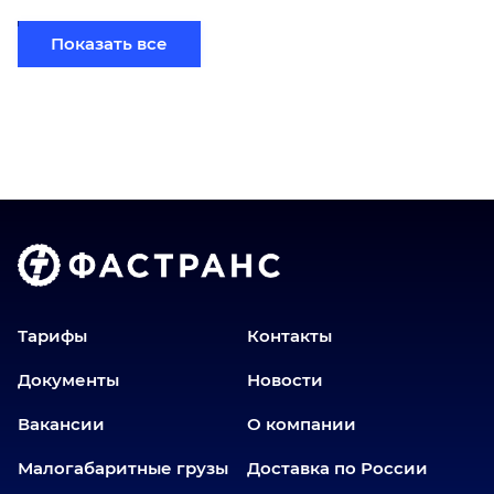
Березники
Показать все
Бийск
Братск
Верхний Уфалей
Владимир
Волгоград
Голышманово
Донецк
Екатеринбург
Еманжелинск
Тарифы
Контакты
Еткуль
Документы
Новости
Заводоуковск
Вакансии
О компании
Златоуст
Иваново
Малогабаритные грузы
Доставка по России