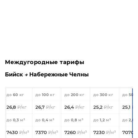
Междугородные тарифы
Бийск
Набережные Челны
60
100
200
300
500
26,8
26,7
26,4
25,2
25,1
0,3
0,4
0,8
1,2
2,0
7430
7370
7260
7230
7070