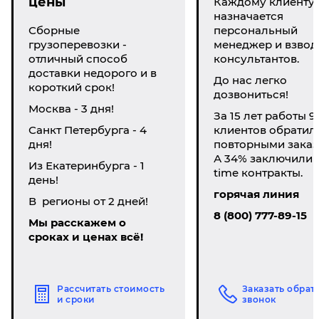
цены
Каждому клиенту
назначается
Сборные
персональный
грузоперевозки -
менеджер и взвод
отличный способ
консультантов.
доставки недорого и в
До нас легко
короткий срок!
дозвониться!
Москва - 3 дня!
За 15 лет работы 9
Санкт Петербурга - 4
клиентов обратил
дня!
повторными заказ
А 34% заключили li
Из Екатеринбурга - 1
time контракты.
день!
горячая линия
В регионы от 2 дней!
8 (800) 777-89-15
Мы расскажем о
сроках и ценах всё!
Рассчитать стоимость
Заказать обрат
и сроки
звонок