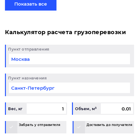
отправить свой груз сборной партией по готовому
Показать все
маршруту в Набережные Челны и у вас возникли
вопросы, свяжитесь с нашим специалистом на
терминале.
Калькулятор расчета грузоперевозки
Пункт отправления
Пункт назначения
Вес, кг
Объем, м³
Забрать у отправителя
Доставить до получателя