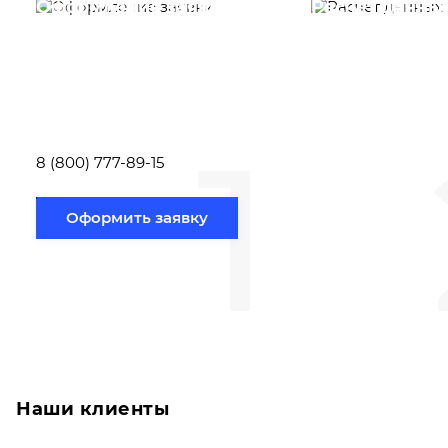
Оформление заявки
Расчет данны
Вам необходимо
Наши специалист
заполнить форму заявки,
течение несколь
или позвонить по номеру
выполняют расч
телефона указанному
стоимости
ниже.
транспортировки
1
Новосибирск по
вам направлению
8 (800) 777-89-15
Оформить заявку
Наши клиенты