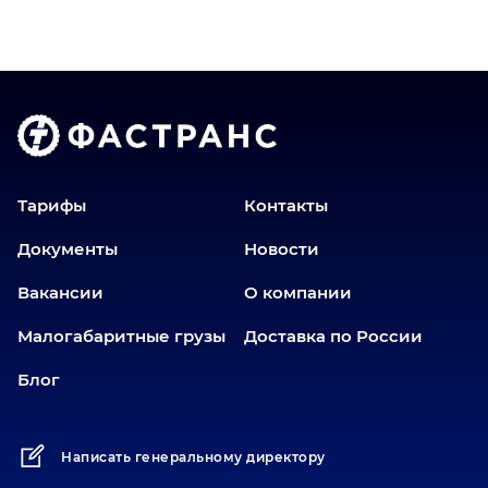
Владимир
Волгоград
Голышманово
Донецк
Екатеринбург
Еманжелинск
Еткуль
Тарифы
Контакты
Заводоуковск
Документы
Новости
Златоуст
Вакансии
О компании
Иваново
Иркутск
Малогабаритные грузы
Доставка по России
Ишим
Блог
Йошкар-Ола
Казань
Написать генеральному директору
Калининград