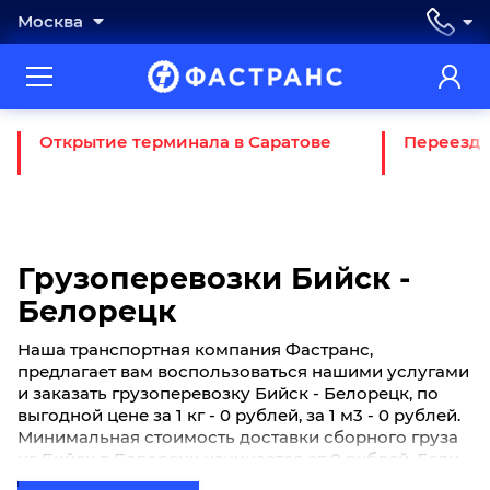
Москва
Открытие терминала в Саратове
Переезд 
Грузоперевозки Бийск -
Белорецк
Наша транспортная компания Фастранс,
предлагает вам воспользоваться нашими услугами
и заказать грузоперевозку Бийск - Белорецк, по
выгодной цене за 1 кг - 0 рублей, за 1 м3 - 0 рублей.
Минимальная стоимость доставки сборного груза
из Бийск в Белорецк начинается от 0 рублей. Если
вы хотите отправить свой груз сборной партией по