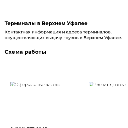
Терминалы в Верхнем Уфалее
Контактная информация и адреса терминалов,
осуществляющих выдачу грузов в Верхнем Уфалее.
Схема работы
Оформление заявки
Расчет данны
Вам необходимо
Наши специалист
заполнить форму заявки,
течение несколь
или позвонить по номеру
выполняют расч
телефона указанному
стоимости
ниже.
транспортировки
Новосибирск по
вам направлению