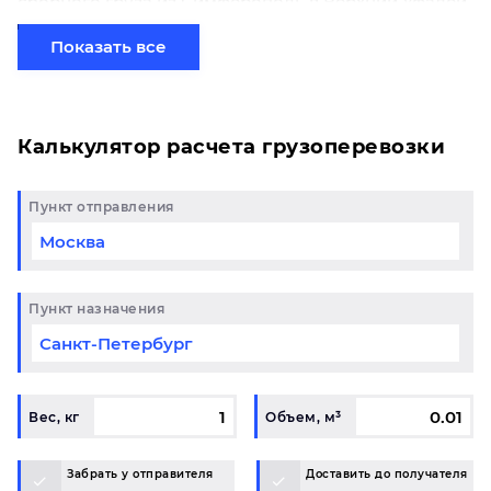
сборного груза из Симферополь в Верхний Уфалей
начинается от 0 рублей. Если вы хотите отправить
свой груз сборной партией по готовому маршруту
Показать все
в Верхний Уфалей и у вас возникли вопросы,
свяжитесь с нашим специалистом на терминале.
Калькулятор расчета грузоперевозки
Пункт отправления
Пункт назначения
Вес, кг
Объем, м³
Забрать у отправителя
Доставить до получателя