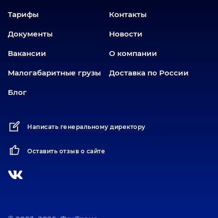
Еткуль
Тарифы
Контакты
Заводоуковск
Документы
Новости
Златоуст
Вакансии
О компании
Иваново
Иркутск
Малогабаритные грузы
Доставка по России
Ишим
Блог
Йошкар-Ола
Казань
Написать генеральному директору
Калининград
Карабаш
Оставить отзыв о сайте
Карасук
Катав-Ивановск
Кемерово
Киров
Коротчаево