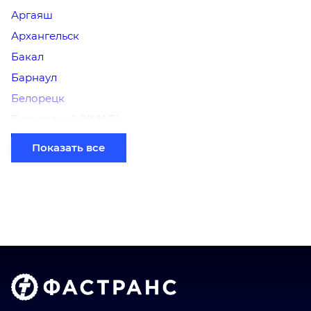
Аргаяш
Архангельск
Бакал
Барнаул
Белорецк
Белоярский (ХМАО)
Березники
Показать все
Бийск
Братск
Владимир
Волгоград
Голышманово
Донецк
Екатеринбург
Еманжелинск