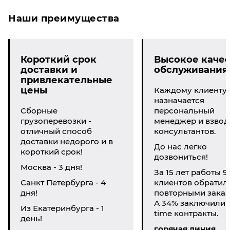
Наши преимущества
Короткий срок
Высокое качес
доставки и
обслуживания
привлекательные
цены
Каждому клиенту
назначается
Сборные
персональный
грузоперевозки -
менеджер и взвод
отличный способ
консультантов.
доставки недорого и в
До нас легко
короткий срок!
дозвониться!
Москва - 3 дня!
За 15 лет работы 9
Санкт Петербурга - 4
клиентов обратил
дня!
повторными заказ
А 34% заключили li
Из Екатеринбурга - 1
time контракты.
день!
горячая линия