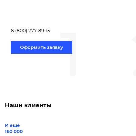
или позвонить по номеру
выполняют расч
телефона указанному
стоимости
ниже.
транспортировки
1
Новосибирск по
вам направлению
8 (800) 777-89-15
Оформить заявку
Наши клиенты
И ещё
160 000