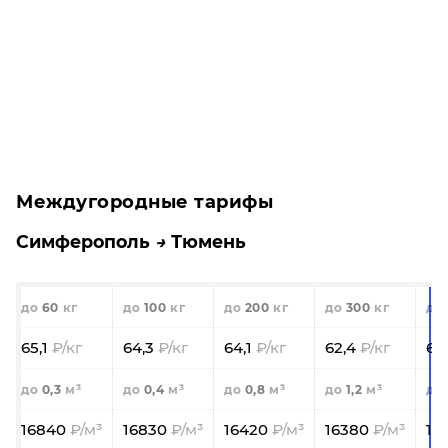
Междугородные тарифы
Симферополь
Тюмень
60
100
200
300
65,1
64,3
64,1
62,4
61
0,3
0,4
0,8
1,2
16840
16830
16420
16380
15