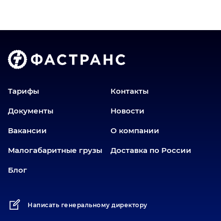
Владимир
Волгоград
Голышманово
Донецк
Екатеринбург
Еманжелинск
Тарифы
Контакты
Еткуль
Документы
Новости
Заводоуковск
Вакансии
О компании
Златоуст
Иваново
Малогабаритные грузы
Доставка по России
Иркутск
Блог
Ишим
Йошкар-Ола
Написать генеральному директору
Казань