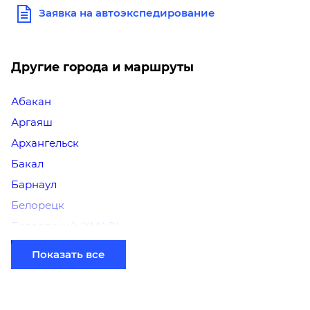
Заявка на автоэкспедирование
Другие города и маршруты
Абакан
Аргаяш
Архангельск
Бакал
Барнаул
Белорецк
Белоярский (ХМАО)
Березники
Показать все
Бийск
Братск
Верхний Уфалей