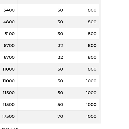
3400
30
800
4800
30
800
5100
30
800
2000
3000
5000
5000
6700
32
800
,3
21,2
21,1
21
6700
32
800
8
12
20
20
11000
50
800
10
5460
5450
5430
11000
50
1000
11500
50
1000
11500
50
1000
17500
70
1000