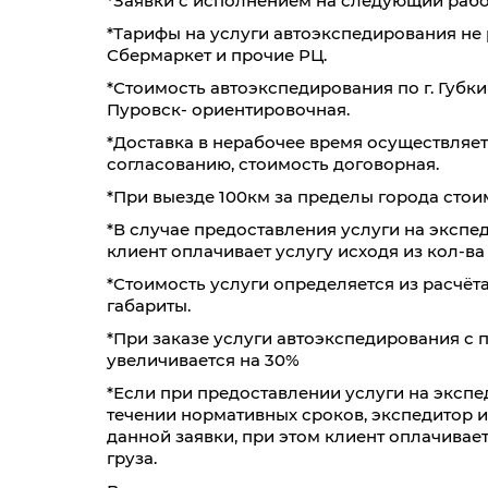
*Заявки с исполнением на следующий рабо
*Тарифы на услуги автоэкспедирования не р
60
100
200
300
Сбермаркет и прочие РЦ.
*Стоимость автоэкспедирования по г. Губки
39,7
39
38,3
37,6
Пуровск- ориентировочная.
0,3
0,4
0,8
1,2
*Доставка в нерабочее время осуществляе
согласованию, стоимость договорная.
10240
10080
9920
9760
*При выезде 100км за пределы города стои
*В случае предоставления услуги на экспед
Фиксированные тарифы
клиент оплачивает услугу исходя из кол-ва
До 5 кг/ До 0,03 м³: 3600₽
*Стоимость услуги определяется из расчёта
До 20 кг/ До 0,1 м³: 4100₽
габариты.
До 40 кг/ До 0,19 м³: 4600₽
*При заказе услуги автоэкспедирования с 
увеличивается на 30%
Тюмень
Донецк
*Если при предоставлении услуги на экспе
течении нормативных сроков, экспедитор 
данной заявки, при этом клиент оплачивае
60
100
200
30
груза.
39,8
39,7
37,4
35,8