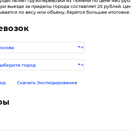
ществляет грузоперевозки из Тюмени по цене 480 руб./
ри выезде за пределы города составляет 25 рублей. Це
ывается по весу или объёму, берётся большее итоговое 
евозок
од
Скачать Экспедирование
фы