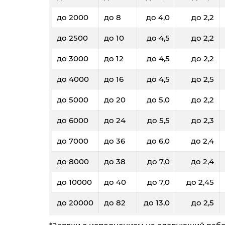
До 40 кг/ До 0,19 м³: 980₽
до 2000
до 8
до 4,0
до 2,2
Тюмень
Владимир
до 2500
до 10
до 4,5
до 2,2
до 3000
до 12
до 4,5
до 2,2
60
100
200
300
до 4000
до 16
до 4,5
до 2,5
23,4
22,6
22,5
21,9
до 5000
до 20
до 5,0
до 2,2
0,3
0,4
0,8
1,2
до 6000
до 24
до 5,5
до 2,3
6240
6230
6080
5940
до 7000
до 36
до 6,0
до 2,4
Фиксированные тарифы
до 8000
до 38
до 7,0
до 2,4
До 5 кг/ До 0,03 м³: 800₽
До 20 кг/ До 0,1 м³: 880₽
до 10000
до 40
до 7,0
до 2,45
До 40 кг/ До 0,19 м³: 960₽
до 20000
до 82
до 13,0
до 2,5
Тюмень
Волгоград