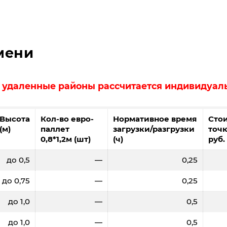
2,0
2,8
4
6
6170
6110
6030
5960
58
мени
в удаленные районы рассчитается индивидуал
Высота
Кол-во евро-
Нормативное время
Сто
(м)
паллет
загрузки/разгрузки
точк
0,8*1,2м (шт)
(ч)
руб.
0
500
700
1000
1500
до 0,5
—
0,25
59,6
58,4
57,4
56,8
до 0,75
—
0,25
2,0
2,8
4
6
до 1,0
—
0,5
0
15200
14880
14680
14520
до 1,0
—
0,5