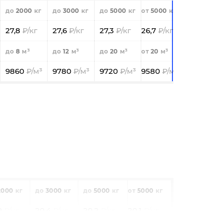
2000
3000
5000
5000
27,8
27,6
27,3
26,7
8
12
20
20
9860
9780
9720
9580
2000
3000
5000
5000
9
20,4
20,2
20,1