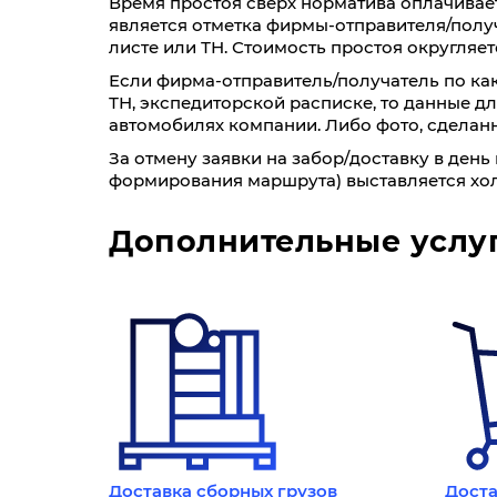
Время простоя сверх норматива оплачивае
является отметка фирмы-отправителя/получ
листе или ТН. Стоимость простоя округляетс
0,3
0,4
0,8
1,2
Если фирма-отправитель/получатель по как
10550
10540
10530
1032
ТН, экспедиторской расписке, то данные д
автомобилях компании. Либо фото, сделанн
Фиксированные тарифы
За отмену заявки на забор/доставку в ден
До 5 кг/ До 0,03 м³: 800₽
формирования маршрута) выставляется хол
До 20 кг/ До 0,1 м³: 1010₽
До 40 кг/ До 0,19 м³: 1470₽
Дополнительные услу
Тюмень
Екатеринбург
60
100
200
300
8,6
8,5
8,4
8,3
0,3
0,4
0,8
1,2
Доставка сборных грузов
Доста
2260
2230
2210
2190