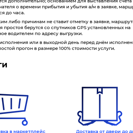
тся дополнительно; основанием для выставления счета 
ателя о времени прибытия и убытия а/м в заявке, мар
я до часа.
2,0
2,8
4
6
им либо причинам не ставит отметку в заявке, маршрут
0
9780
9750
9720
9680
ля простоя берутся со спутников GPS установленных на
ое водителем по адресу выгрузки.
ь исполнения или в выходной день перед днём исполнен
остой прогон в размере 100% стоимости услуги.
ги
500
700
1000
1500
7,7
7,6
7,2
7
6,
2,0
2,8
4
6
вка в маркетплейс
Доставка от двери до 
2020
2000
1980
1870
17