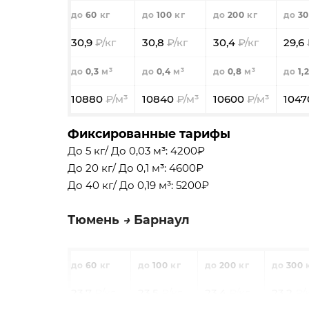
60
100
200
30
30,9
30,8
30,4
29,6
0,3
0,4
0,8
1,2
10880
10840
10600
104
Фиксированные тарифы
До 5 кг/ До 0,03 м³: 4200₽
До 20 кг/ До 0,1 м³: 4600₽
До 40 кг/ До 0,19 м³: 5200₽
Тюмень
Барнаул
60
100
200
300
23,7
23,5
23,4
23,2