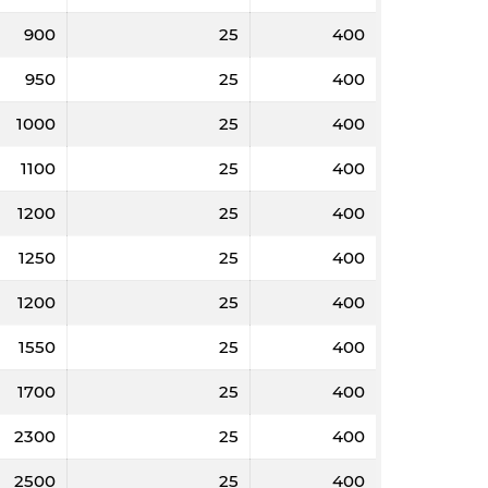
900
25
400
950
25
400
1000
25
400
1100
25
400
1200
25
400
2000
3000
5000
5000
1250
25
400
,9
20
19,6
19,5
1200
25
400
8
12
20
20
1550
25
400
90
5750
5720
5700
1700
25
400
2300
25
400
2500
25
400