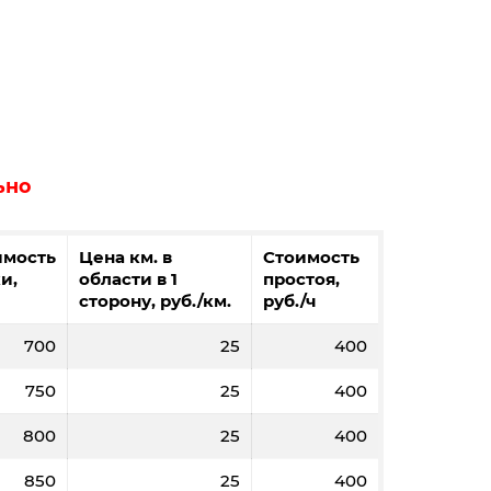
8
12
20
20
50
5810
5800
5790
ьно
имость
Цена км. в
Стоимость
и,
области в 1
простоя,
сторону, руб./км.
руб./ч
2000
3000
5000
5000
700
25
400
56,3
55,9
55,5
55,3
750
25
400
8
12
20
20
800
25
400
14380
14280
14180
14120
850
25
400