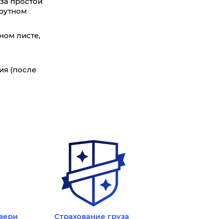
за простой
шрутном
8
12
20
20
ном листе,
9340
9250
9130
9050
ия (после
2000
3000
5000
5000
7
6,6
6,2
5,8
8
12
20
20
двери
Страхование груза
60
1740
1650
1560