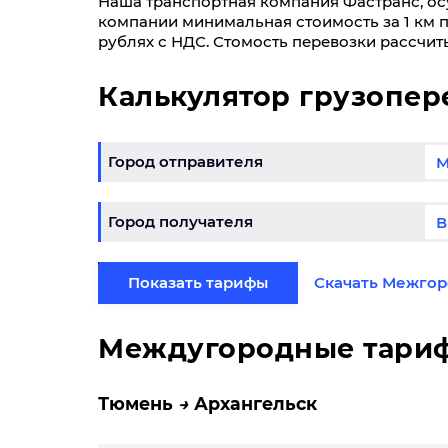
Наша транспортная компания Фастранс, осу
компании минимальная стоимость за 1 км п
рублях с НДС. Стомость перевозки рассчит
Калькулятор грузопер
Город отправителя
Город получателя
Показать тарифы
Скачать Межгор
Междугородные тари
Тюмень
Архангельск