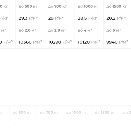
0
500
700
1000
1500
29,3
29
28,5
28,2
2,0
2,8
4
6
70
10360
10290
10120
9940
500
700
1000
1500
22,4
22,3
22,2
21,6
20,