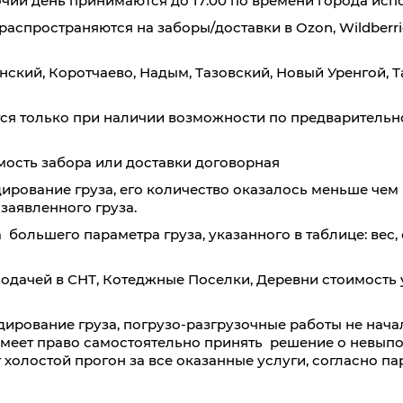
чий день принимаются до 17:00 по времени города исп
аспространяются на заборы/доставки в Ozon, Wildberri
500
700
1000
1500
нский, Коротчаево, Надым, Тазовский, Новый Уренгой, Т
35,9
35,2
34,3
33,4
3
2,0
2,8
4
6
тся только при наличии возможности по предваритель
9340
9180
9020
8700
8
мость забора или доставки договорная
ирование груза, его количество оказалось меньше чем в
 заявленного груза.
 большего параметра груза, указанного в таблице: вес,
подачей в СНТ, Котеджные Поселки, Деревни стоимость 
дирование груза, погрузо-разгрузочные работы не нача
имеет право самостоятельно принять решение о невып
т холостой прогон за все оказанные услуги, согласно п
0
500
700
1000
1500
35,6
35,2
35,1
35
3