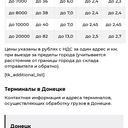
до 7000
до 36
до 6,0
до 2,4
до 2,3
Фиксированные тарифы
До 5 кг/ До 0,03 м³: 810₽
до 8000
до 38
до 7,0
до 2,4
до 2,4
До 20 кг/ До 0,1 м³: 950₽
До 40 кг/ До 0,19 м³: 1690₽
до 10000
до 40
до 7,0
до 2,45
до 2,45
до 20000
до 82
до 13,0
до 2,5
до 2,7
Донецк
Кострома
Цены указаны в рублях с НДС за один адрес и км.
при выезде за пределы города (учитывается
60
100
200
300
500
расстояние от границы города до склада
отправителя и обратно).
35
34,9
33,4
33,3
31,5
[tk_additional_list]
0,3
0,4
0,8
1,2
2,0
Терминалы в Донецкe
9430
9420
9410
9040
9030
Контактная информация и адреса терминалов,
осуществляющих обработку грузов в Донецкe.
Фиксированные тарифы
До 5 кг/ До 0,03 м³: 800₽
До 20 кг/ До 0,1 м³: 1030₽
Донецк
До 40 кг/ До 0,19 м³: 1470₽