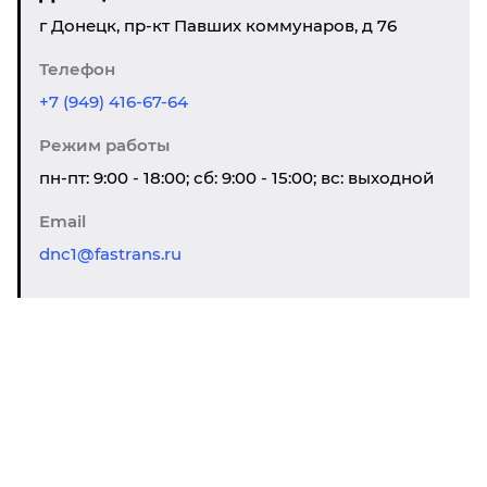
г Донецк, пр-кт Павших коммунаров, д 76
Донецк
Краснодар
Телефон
+7 (949) 416-67-64
60
100
200
300
500
Режим работы
22,2
22,1
22
21,7
21,6
пн-пт: 9:00 - 18:00; сб: 9:00 - 15:00; вс: выходной
0,3
0,4
0,8
1,2
2,0
Email
dnc1@fastrans.ru
5940
5930
5920
5880
5870
Фиксированные тарифы
До 5 кг/ До 0,03 м³: 740₽
До 20 кг/ До 0,1 м³: 920₽
До 40 кг/ До 0,19 м³: 1360₽
Донецк
Красноярск