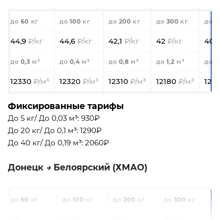
60
100
200
300
5
44,9
44,6
42,1
42
40,
0,3
0,4
0,8
1,2
2
12330
12320
12310
12180
120
Фиксированные тарифы
До 5 кг/ До 0,03 м³: 930₽
До 20 кг/ До 0,1 м³: 1290₽
До 40 кг/ До 0,19 м³: 2060₽
Донецк
Белоярский (ХМАО)
60
100
200
300
115
113,7
112,6
111,6
1