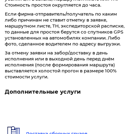
Стоимость простоя округляется до часа.
9580
9550
9220
8970
8770
Если фирма-отправитель/получатель по каким
либо причинам не ставит отметку в заявке,
Фиксированные тарифы
маршрутном листе, ТН, экспедиторской расписке,
До 5 кг/ До 0,03 м³: 810₽
то данные для простоя берутся со спутников GPS
До 20 кг/ До 0,1 м³: 1040₽
установленных на автомобилях компании. Либо
До 40 кг/ До 0,19 м³: 1550₽
фото, сделанное водителем по адресу выгрузки.
За отмену заявки на забор/доставку в день
Донецк
Иркутск
исполнения или в выходной день перед днём
исполнения (после формирования маршрута)
выставляется холостой прогон в размере 100%
стоимости услуги.
60
100
200
300
53,4
53,3
52,2
52
49
Дополнительные услуги
0,3
0,4
0,8
1,2
14990
14980
14970
14940
14
Фиксированные тарифы
Доставка сборных грузов