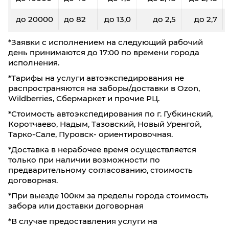
Донецк
Волгоград
до 20000
до 82
до 13,0
до 2,5
до 2,7
60
100
200
300
5
*Заявки с исполнением на следующий рабочий
день принимаются до 17:00 по времени города
47,9
47,2
46,5
45,8
44,
исполнения.
0,3
0,4
0,8
1,2
2
*Тарифы на услуги автоэкспедирования не
распространяются на заборы/доставки в Ozon,
12600
12440
12140
11960
114
Wildberries, Сбермаркет и прочие РЦ.
*Стоимость автоэкспедирования по г. Губкинский,
Фиксированные тарифы
Коротчаево, Надым, Тазовский, Новый Уренгой,
Тарко-Сале, Пуровск- ориентировочная.
До 5 кг/ До 0,03 м³: 740₽
До 20 кг/ До 0,1 м³: 930₽
*Доставка в нерабочее время осуществляется
только при наличии возможности по
До 40 кг/ До 0,19 м³: 2110₽
предварительному согласованию, стоимость
договорная.
Донецк
Екатеринбург
*При выезде 100км за пределы города стоимость
забора или доставки договорная
60
100
200
300
*В случае предоставления услуги на