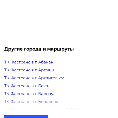
60
100
200
300
49,2
49,1
46,3
45
44
0,3
0,4
0,8
1,2
13630
13620
13600
13580
12
Другие города и маршруты
Фиксированные тарифы
До 5 кг/ До 0,03 м³: 1020₽
ТК Фастранс в г. Абакан
До 20 кг/ До 0,1 м³: 1330₽
ТК Фастранс в г. Аргаяш
До 40 кг/ До 0,19 м³: 1850₽
ТК Фастранс в г. Архангельск
Донецк
Курган
ТК Фастранс в г. Бакал
ТК Фастранс в г. Барнаул
ТК Фастранс в г. Белорецк
60
100
200
300
5
ТК Фастранс в г. Белоярский (ХМАО)
41
40,8
37,8
37,7
36
ТК Фастранс в г. Березники