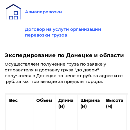
Донецк
Калининград
Авиаперевозки
60
100
200
300
Договор на услуги организации
перевозки грузов
47,4
47,1
47
45,9
45,
0,3
0,4
0,8
1,2
2
Экспедирование по Донецкe и области
12910
12840
12790
12760
12
Осуществляем получение груза по заявке у
отправителя и доставку груза "до двери"
Фиксированные тарифы
получателя в Донецкe по цене от руб. за адрес и от
руб. за км. при выезде за пределы города.
До 5 кг/ До 0,03 м³: 1340₽
До 20 кг/ До 0,1 м³: 1630₽
До 40 кг/ До 0,19 м³: 2350₽
Вес
Объём
Длина
Ширина
Высота
(м)
(м)
(м)
Донецк
Карасук