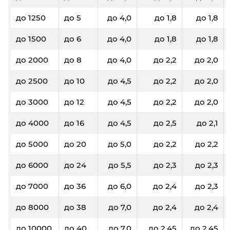
До 20 кг/ До 0,1 м³: 5200₽
до 1250
до 5
до 4,0
до 1,8
до 1,8
До 40 кг/ До 0,19 м³: 5800₽
до 1500
до 6
до 4,0
до 1,8
до 1,8
Донецк
Владимир
до 2000
до 8
до 4,0
до 2,2
до 2,0
60
100
200
300
50
до 2500
до 10
до 4,5
до 2,2
до 2,0
33,1
33
30,8
30,7
30,2
до 3000
до 12
до 4,5
до 2,2
до 2,0
0,3
0,4
0,8
1,2
2,0
до 4000
до 16
до 4,5
до 2,5
до 2,1
8450
8440
8430
8420
8270
до 5000
до 20
до 5,0
до 2,2
до 2,2
до 6000
до 24
до 5,5
до 2,3
до 2,3
Фиксированные тарифы
До 5 кг/ До 0,03 м³: 750₽
до 7000
до 36
до 6,0
до 2,4
до 2,3
До 20 кг/ До 0,1 м³: 930₽
До 40 кг/ До 0,19 м³: 1510₽
до 8000
до 38
до 7,0
до 2,4
до 2,4
до 10000
до 40
до 7,0
до 2,45
до 2,45