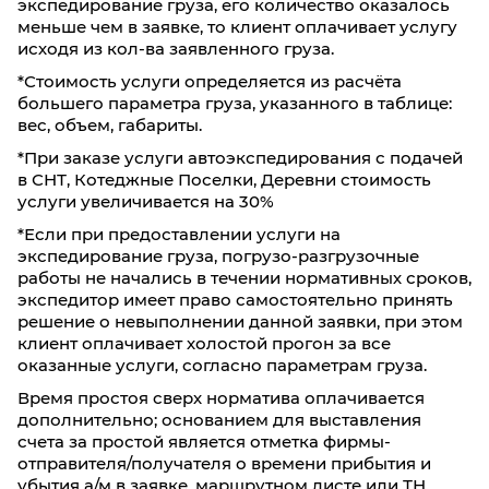
экспедирование груза, его количество оказалось
37,8
37,7
36,3
34,6
34
меньше чем в заявке, то клиент оплачивает услугу
исходя из кол-ва заявленного груза.
0,3
0,4
0,8
1,2
*Стоимость услуги определяется из расчёта
большего параметра груза, указанного в таблице:
10790
10780
10770
10360
10
вес, объем, габариты.
*При заказе услуги автоэкспедирования с подачей
Фиксированные тарифы
в СНТ, Котеджные Поселки, Деревни стоимость
До 5 кг/ До 0,03 м³: 890₽
услуги увеличивается на 30%
До 20 кг/ До 0,1 м³: 1080₽
*Если при предоставлении услуги на
До 40 кг/ До 0,19 м³: 1710₽
экспедирование груза, погрузо-разгрузочные
работы не начались в течении нормативных сроков,
экспедитор имеет право самостоятельно принять
Донецк
Иваново
решение о невыполнении данной заявки, при этом
клиент оплачивает холостой прогон за все
оказанные услуги, согласно параметрам груза.
60
100
200
300
500
Время простоя сверх норматива оплачивается
дополнительно; основанием для выставления
35,3
35,2
33,3
33,2
32,5
счета за простой является отметка фирмы-
отправителя/получателя о времени прибытия и
0,3
0,4
0,8
1,2
2,0
убытия а/м в заявке, маршрутном листе или ТН.