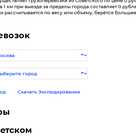
ествляет грузоперевозки из Советского по цене 0 руб.
1 км при выезде за пределы города составляет 0 рубл
ки рассчитывается по весу или объёму, берётся большее
евозок
од
Скачать Экспедирование
фы
ветском