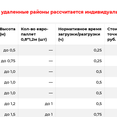
в удаленные районы рассчитается индивидуал
Высота
Кол-во евро-
Нормативное время
Сто
(м)
паллет
загрузки/разгрузки
точк
0,8*1,2м (шт)
(ч)
руб.
до 0,5
—
0,25
до 0,75
—
0,25
до 1,0
—
0,5
до 1,0
—
0,5
до 1,0
—
0,5
до 1,2
до 1
0,5
до 1,5
до 1
0,75