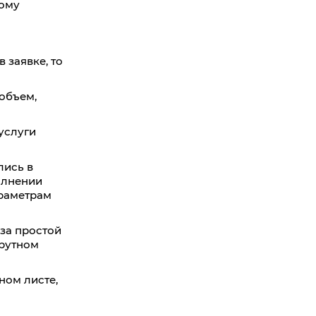
ному
 заявке, то
 объем,
услуги
лись в
олнении
араметрам
за простой
шрутном
ном листе,