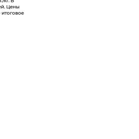
/кг. В
ей. Цены
 итоговое