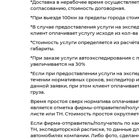
*Доставка в нерабочее время осуществляе
согласованию, стоимость договорная.
*При выезде 100км за пределы города стои
*В случае предоставления услуги на экспед
клиент оплачивает услугу исходя из кол-ва
*Стоимость услуги определяется из расчёта
габариты.
*При заказе услуги автоэкспедирования с 
увеличивается на 30%
*Если при предоставлении услуги на экспе
течении нормативных сроков, экспедитор 
данной заявки, при этом клиент оплачивае
груза.
Время простоя сверх норматива оплачивае
является отметка фирмы-отправителя/получ
листе или ТН. Стоимость простоя округляетс
Если фирма-отправитель/получатель по как
ТН, экспедиторской расписке, то данные д
автомобилях компании. Либо фото, сделанн