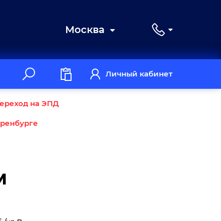
Москва
Личный кабинет
ереход на ЭПД
Оренбурге
м