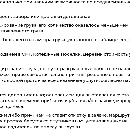
тся только при наличии возможности по предваритель
мость забора или доставки договорная
ирование груза, его количество оказалось меньше чем в
 заявленного груза.
 большего параметра груза, указанного в таблице: вес,
подачей в СНТ, Котеджные Поселки, Деревни стоимость 
дирование груза, погрузо-разгрузочные работы не нача
имеет право самостоятельно принять решение о невып
т холостой прогон за все оказанные услуги, согласно п
тся дополнительно; основанием для выставления счета 
ателя о времени прибытия и убытия а/м в заявке, мар
я до часа.
им либо причинам не ставит отметку в заявке, маршрут
ля простоя берутся со спутников GPS установленных на
ое водителем по адресу выгрузки.