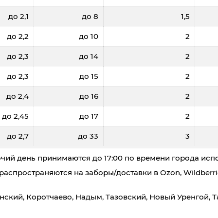
до 2,1
до 8
1,5
до 2,2
до 10
2
до 2,3
до 14
2
до 2,3
до 15
2
до 2,4
до 16
2
до 2,45
до 17
2
до 2,7
до 33
3
чий день принимаются до 17:00 по времени города исп
аспространяются на заборы/доставки в Ozon, Wildberri
нский, Коротчаево, Надым, Тазовский, Новый Уренгой, Т