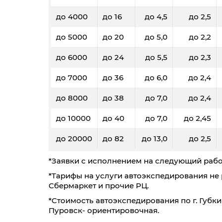
до 4000
до 16
до 4,5
до 2,5
до 5000
до 20
до 5,0
до 2,2
до 6000
до 24
до 5,5
до 2,3
до 7000
до 36
до 6,0
до 2,4
до 8000
до 38
до 7,0
до 2,4
до 10000
до 40
до 7,0
до 2,45
до 20000
до 82
до 13,0
до 2,5
*Заявки с исполнением на следующий рабо
*Тарифы на услуги автоэкспедирования не р
Сбермаркет и прочие РЦ.
*Стоимость автоэкспедирования по г. Губки
Пуровск- ориентировочная.