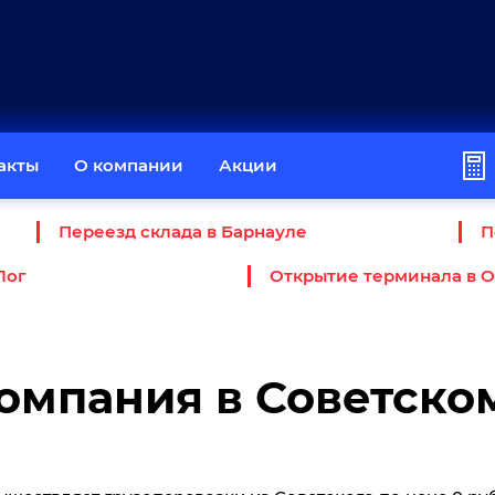
акты
О компании
Акции
Переезд склада в Барнауле
П
Лог
Открытие терминала в 
омпания в Советско