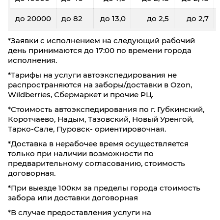
Тольятти
Владимир
до 20000
до 82
до 13,0
до 2,5
до 2,7
60
100
200
300
500
*Заявки с исполнением на следующий рабочий
день принимаются до 17:00 по времени города
22,3
22,1
21,7
21,6
21,4
исполнения.
0,3
0,4
0,8
1,2
2,0
*Тарифы на услуги автоэкспедирования не
распространяются на заборы/доставки в Ozon,
6060
6040
6020
6000
5980
Wildberries, Сбермаркет и прочие РЦ.
*Стоимость автоэкспедирования по г. Губкинский,
Фиксированные тарифы
Коротчаево, Надым, Тазовский, Новый Уренгой,
Тарко-Сале, Пуровск- ориентировочная.
До 5 кг/ До 0,03 м³: 640₽
До 20 кг/ До 0,1 м³: 750₽
*Доставка в нерабочее время осуществляется
только при наличии возможности по
До 40 кг/ До 0,19 м³: 4600₽
предварительному согласованию, стоимость
договорная.
Тольятти
Волгоград
*При выезде 100км за пределы города стоимость
забора или доставки договорная
60
100
200
300
50
*В случае предоставления услуги на