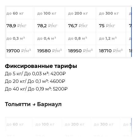
60
100
200
300
78,9
78,2
76,7
75
73,
0,3
0,4
0,8
1,2
19700
19580
18950
18710
18
Фиксированные тарифы
До 5 кг/ До 0,03 м³: 4200₽
До 20 кг/ До 0,1 м³: 4600₽
До 40 кг/ До 0,19 м³: 5200₽
Тольятти
Барнаул
60
100
200
300
500
33,1
32,6
31,7
30,4
30