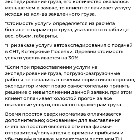
экспедирование груза, его количество оказалось
34,9
34,2
33,5
32,8
31,3
меньше чем в заявке, то клиент оплачивает услугу
исходя из кол-ва заявленного груза.
0,3
0,4
0,8
1,2
2,0
*Стоимость услуги определяется из расчёта
большего параметра груза, указанного в таблице:
9020
8860
8700
8540
8100
вес, объем, габариты.
*При заказе услуги автоэкспедирования с подачей
Фиксированные тарифы
в СНТ, Котеджные Поселки, Деревни стоимость
До 5 кг/ До 0,03 м³: 3600₽
услуги увеличивается на 30%
До 20 кг/ До 0,1 м³: 4100₽
*Если при предоставлении услуги на
До 40 кг/ До 0,19 м³: 4600₽
экспедирование груза, погрузо-разгрузочные
работы не начались в течении нормативных сроков,
экспедитор имеет право самостоятельно принять
Тольятти
Донецк
решение о невыполнении данной заявки, при этом
клиент оплачивает холостой прогон за все
оказанные услуги, согласно параметрам груза.
60
100
200
300
500
Время простоя сверх норматива оплачивается
дополнительно; основанием для выставления
32,1
31,6
31
30,9
30,7
счета за простой является отметка фирмы-
отправителя/получателя о времени прибытия и
0,3
0,4
0,8
1,2
2,0
убытия а/м в заявке, маршрутном листе или ТН.