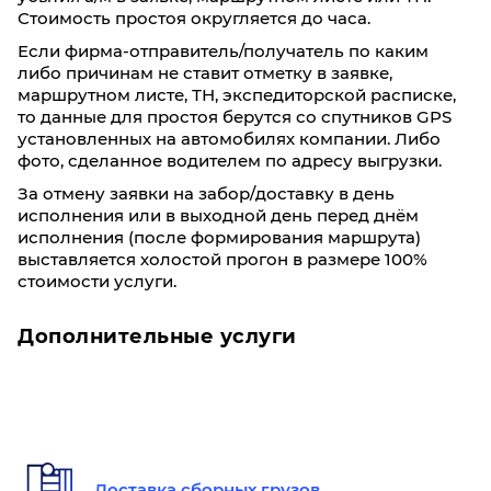
Стоимость простоя округляется до часа.
8390
8370
8270
8260
8240
Если фирма-отправитель/получатель по каким
либо причинам не ставит отметку в заявке,
Фиксированные тарифы
маршрутном листе, ТН, экспедиторской расписке,
До 5 кг/ До 0,03 м³: 800₽
то данные для простоя берутся со спутников GPS
До 20 кг/ До 0,1 м³: 940₽
установленных на автомобилях компании. Либо
До 40 кг/ До 0,19 м³: 1220₽
фото, сделанное водителем по адресу выгрузки.
За отмену заявки на забор/доставку в день
Тольятти
Екатеринбург
исполнения или в выходной день перед днём
исполнения (после формирования маршрута)
выставляется холостой прогон в размере 100%
стоимости услуги.
60
100
200
300
500
19,7
19,6
19,5
19,4
18,8
Дополнительные услуги
0,3
0,4
0,8
1,2
2,0
5380
5350
5310
5290
5170
Фиксированные тарифы
Доставка сборных грузов