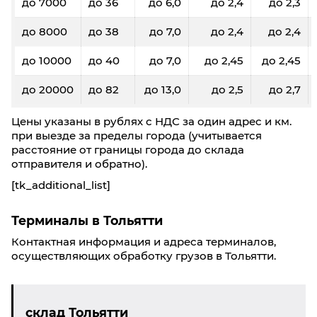
до 7000
до 36
до 6,0
до 2,4
до 2,3
Фиксированные тарифы
До 5 кг/ До 0,03 м³: 3600₽
до 8000
до 38
до 7,0
до 2,4
до 2,4
До 20 кг/ До 0,1 м³: 4100₽
До 40 кг/ До 0,19 м³: 4600₽
до 10000
до 40
до 7,0
до 2,45
до 2,45
до 20000
до 82
до 13,0
до 2,5
до 2,7
Тольятти
Кемерово
Цены указаны в рублях с НДС за один адрес и км.
при выезде за пределы города (учитывается
60
100
200
300
500
расстояние от границы города до склада
отправителя и обратно).
31,4
30,8
30,7
30,3
29,3
[tk_additional_list]
0,3
0,4
0,8
1,2
2,0
Терминалы в Тольятти
8200
8160
8130
8110
7890
Контактная информация и адреса терминалов,
осуществляющих обработку грузов в Тольятти.
Фиксированные тарифы
До 5 кг/ До 0,03 м³: 3600₽
До 20 кг/ До 0,1 м³: 4100₽
склад Тольятти
До 40 кг/ До 0,19 м³: 4600₽