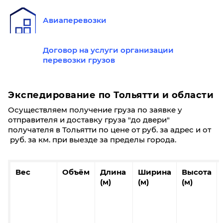
Тольятти
Иркутск
Авиаперевозки
60
100
200
300
Договор на услуги организации
перевозки грузов
38,8
38,7
38,6
38,5
37
0,3
0,4
0,8
1,2
Экспедирование по Тольятти и области
10470
10450
10420
10400
1
Осуществляем получение груза по заявке у
отправителя и доставку груза "до двери"
Фиксированные тарифы
получателя в Тольятти по цене от руб. за адрес и от
руб. за км. при выезде за пределы города.
До 5 кг/ До 0,03 м³: 3600₽
До 20 кг/ До 0,1 м³: 4100₽
До 40 кг/ До 0,19 м³: 4600₽
Вес
Объём
Длина
Ширина
Высота
(м)
(м)
(м)
Тольятти
Казань