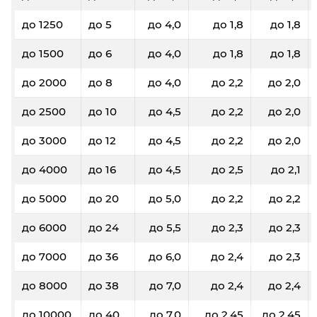
До 20 кг/ До 0,1 м³: 4100₽
до 1250
до 5
до 4,0
до 1,8
до 1,8
До 40 кг/ До 0,19 м³: 4600₽
до 1500
до 6
до 4,0
до 1,8
до 1,8
Тольятти
Владивосток
до 2000
до 8
до 4,0
до 2,2
до 2,0
60
100
200
300
500
до 2500
до 10
до 4,5
до 2,2
до 2,0
36,4
35,6
35
34,3
33,7
до 3000
до 12
до 4,5
до 2,2
до 2,0
0,3
0,4
0,8
1,2
2,0
до 4000
до 16
до 4,5
до 2,5
до 2,1
9590
9420
9260
9090
8710
до 5000
до 20
до 5,0
до 2,2
до 2,2
до 6000
до 24
до 5,5
до 2,3
до 2,3
Фиксированные тарифы
До 5 кг/ До 0,03 м³: 4800₽
до 7000
до 36
до 6,0
до 2,4
до 2,3
До 20 кг/ До 0,1 м³: 5200₽
До 40 кг/ До 0,19 м³: 5800₽
до 8000
до 38
до 7,0
до 2,4
до 2,4
до 10000
до 40
до 7,0
до 2,45
до 2,45