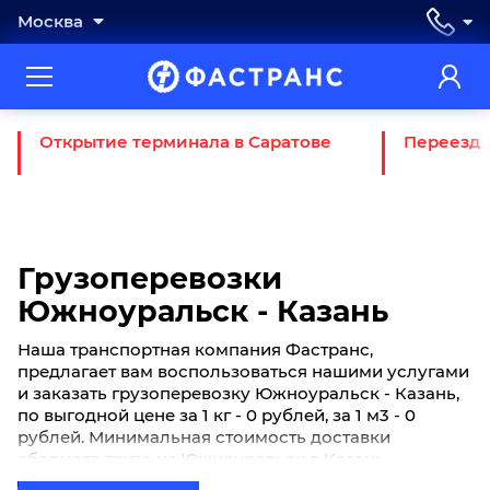
Москва
Открытие терминала в Саратове
Переезд 
Грузоперевозки
Южноуральск - Казань
Наша транспортная компания Фастранс,
предлагает вам воспользоваться нашими услугами
и заказать грузоперевозку Южноуральск - Казань,
по выгодной цене за 1 кг - 0 рублей, за 1 м3 - 0
рублей. Минимальная стоимость доставки
сборного груза из Южноуральск в Казань
начинается от 0 рублей. Если вы хотите отправить