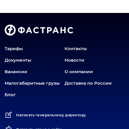
Владимир
Волгоград
Голышманово
Донецк
Екатеринбург
Еманжелинск
Тарифы
Контакты
Еткуль
Документы
Новости
Заводоуковск
Вакансии
О компании
Златоуст
Иваново
Малогабаритные грузы
Доставка по России
Иркутск
Блог
Ишим
Йошкар-Ола
Написать генеральному директору
Калининград
Карабаш