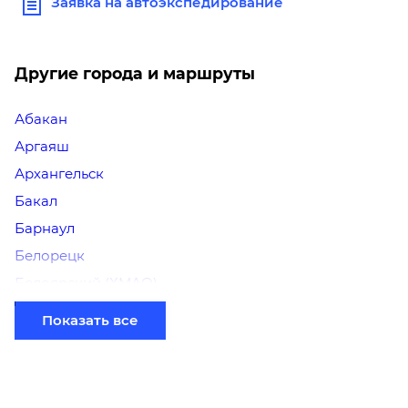
Заявка на автоэкспедирование
Другие города и маршруты
Абакан
Аргаяш
Архангельск
Бакал
Барнаул
Белорецк
Белоярский (ХМАО)
Березники
Показать все
Бийск
Братск
Верхний Уфалей