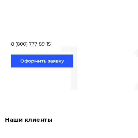
Вам необходимо
Наши специалист
заполнить форму заявки,
течение несколь
или позвонить по номеру
выполняют расч
телефона указанному
стоимости
ниже.
транспортировки
1
Новосибирск по
вам направлению
8 (800) 777-89-15
Оформить заявку
Наши клиенты