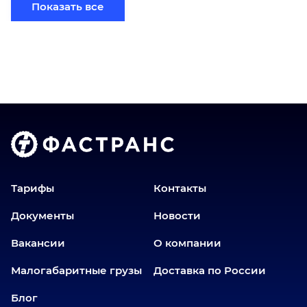
Показать все
Бийск
Братск
Верхний Уфалей
Владимир
Волгоград
Голышманово
Донецк
Екатеринбург
Еманжелинск
Тарифы
Контакты
Еткуль
Документы
Новости
Заводоуковск
Вакансии
О компании
Златоуст
Иваново
Малогабаритные грузы
Доставка по России
Иркутск
Блог