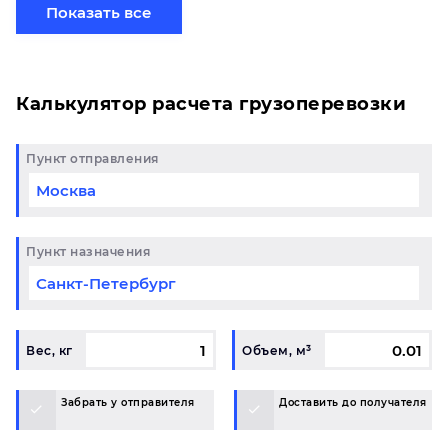
сборной партией по готовому маршруту
Показать все
в Магнитогорск и у вас возникли вопросы,
свяжитесь с нашим специалистом на терминале.
Калькулятор расчета грузоперевозки
Пункт отправления
Пункт назначения
Вес, кг
Объем, м³
Забрать у отправителя
Доставить до получателя