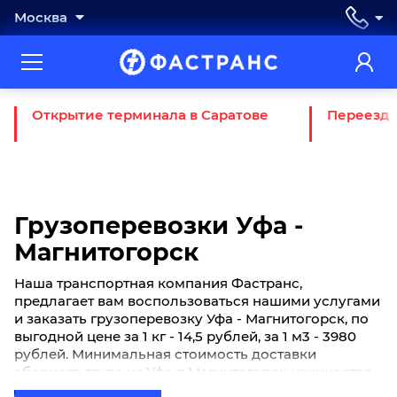
Москва
Открытие терминала в Саратове
Переезд 
Грузоперевозки Уфа -
Магнитогорск
Наша транспортная компания Фастранс,
предлагает вам воспользоваться нашими услугами
и заказать грузоперевозку Уфа - Магнитогорск, по
выгодной цене за 1 кг - 14,5 рублей, за 1 м3 - 3980
рублей. Минимальная стоимость доставки
сборного груза из Уфа в Магнитогорск начинается
от 700 рублей. Если вы хотите отправить свой груз