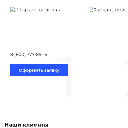
Оформление заявки
Расчет данны
Вам необходимо
Наши специалист
заполнить форму заявки,
течение несколь
или позвонить по номеру
выполняют расч
телефона указанному
стоимости
ниже.
транспортировки
1
Новосибирск по
вам направлению
8 (800) 777-89-15
Оформить заявку
Наши клиенты