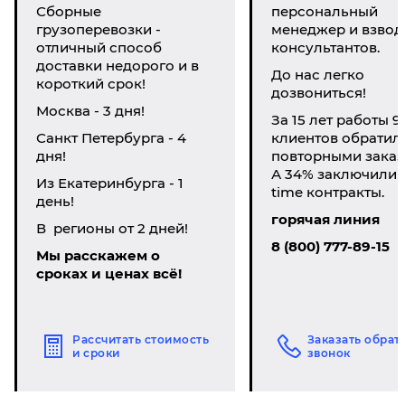
Сборные
персональный
грузоперевозки -
менеджер и взвод
отличный способ
консультантов.
доставки недорого и в
До нас легко
короткий срок!
дозвониться!
Москва - 3 дня!
За 15 лет работы 9
Санкт Петербурга - 4
клиентов обратил
дня!
повторными заказ
А 34% заключили li
Из Екатеринбурга - 1
time контракты.
день!
горячая линия
В регионы от 2 дней!
8 (800) 777-89-15
Мы расскажем о
сроках и ценах всё!
Рассчитать стоимость
Заказать обрат
и сроки
звонок