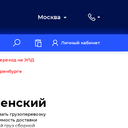
Москва
Личный кабинет
ереход на ЭПД
Оренбурге
ченский
зать грузоперевозку
оимость доставки
ой груз сборной