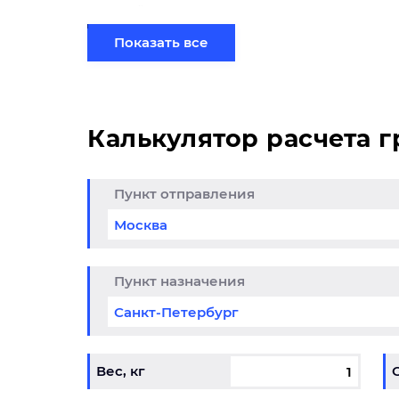
партией по готовому маршруту в Междуреч
терминале.
Показать все
Калькулятор расчета 
Пункт отправления
да до 25% из
Кли
итогоска в
обо
снодар
01.05.202
Пункт назначения
6-31.12.2026
Вес, кг