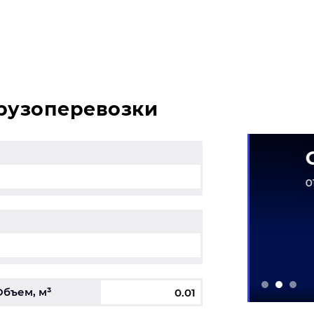
енский и у вас возникли вопросы, свяжитесь с нашим 
грузоперевозки
матическое
Одеж
рудование
01.05.2026
6-31.12.2026
Объем, м³