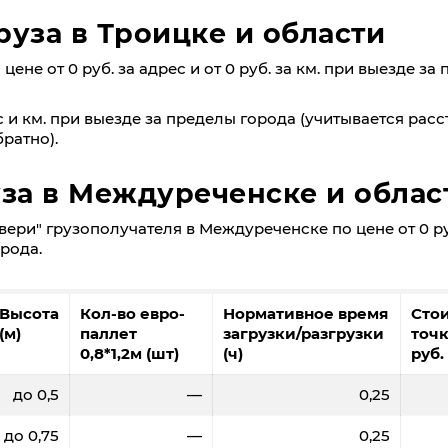
руза в Троицке и области
ене от 0 руб. за адрес и от 0 руб. за км. при выезде за
 и км. при выезде за пределы города (учитывается расс
ратно).
уза в Междуреченске и облас
ери" грузополучателя в Междуреченске по цене от 0 ру
орода.
Высота
Кол-во евро-
Нормативное время
Сто
(м)
паллет
загрузки/разгрузки
точк
0,8*1,2м (шт)
(ч)
руб.
до 0,5
—
0,25
до 0,75
—
0,25