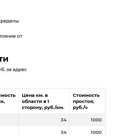
 пределы
тояние от
ти
б. за адрес
имость
Цена км. в
Стоимость
и,
области в 1
простоя,
сторону, руб./км.
руб./ч
34
1000
34
1000