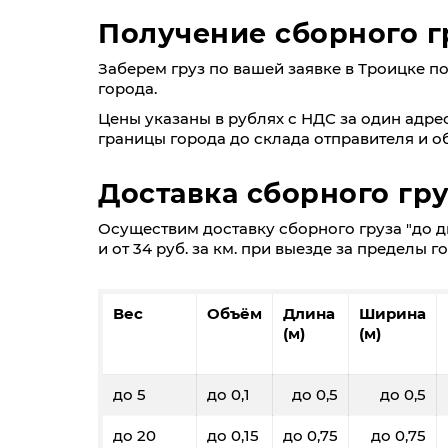
Получение сборного г
Заберем груз по вашей заявке в Троицке по ц
города.
Цены указаны в рублях с НДС за один адрес
границы города до склада отправителя и об
Доставка сборного гр
Осуществим доставку сборного груза "до дв
и от 34 руб. за км. при выезде за пределы г
Вес
Объём
Длина
Ширина
(м)
(м)
до 5
до 0,1
до 0,5
до 0,5
до 20
до 0,15
до 0,75
до 0,75