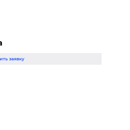
а
ть заявку