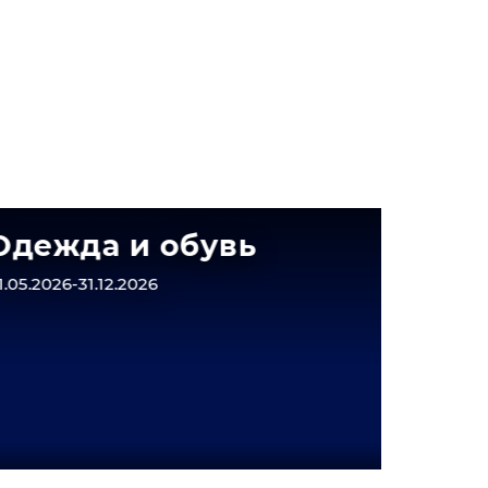
специалистом на
да и обувь
Выго
Магн
-31.12.2026
Крас
01.01.2026