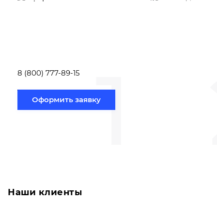
Вам необходимо
Наши специалист
заполнить форму заявки,
течение несколь
или позвонить по номеру
выполняют расч
телефона указанному
стоимости
ниже.
транспортировки
1
Новосибирск по
вам направлению
8 (800) 777-89-15
Оформить заявку
Наши клиенты