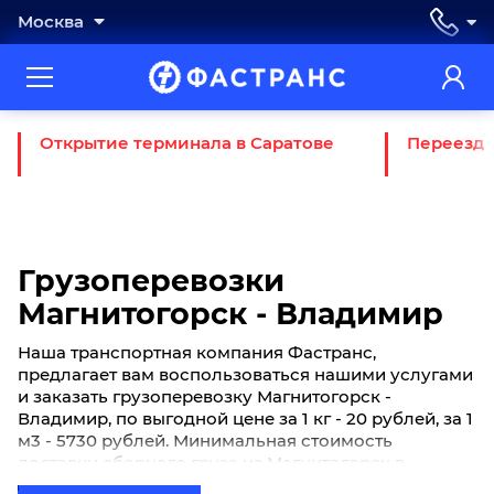
Москва
Открытие терминала в Саратове
Переезд 
Грузоперевозки
Магнитогорск - Владимир
Наша транспортная компания Фастранс,
предлагает вам воспользоваться нашими услугами
и заказать грузоперевозку Магнитогорск -
Владимир, по выгодной цене за 1 кг - 20 рублей, за 1
м3 - 5730 рублей. Минимальная стоимость
доставки сборного груза из Магнитогорск в
Владимир начинается от 720 рублей. Если вы