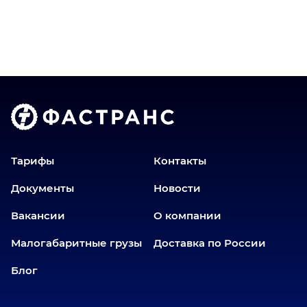
Братск
Верхний Уфалей
Волгоград
Голышманово
Донецк
Екатеринбург
Еманжелинск
Еткуль
Тарифы
Контакты
Заводоуковск
Документы
Новости
Златоуст
Вакансии
О компании
Иваново
Иркутск
Малогабаритные грузы
Доставка по России
Ишим
Блог
Йошкар-Ола
Казань