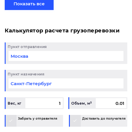
хотите отправить свой груз сборной партией по
Показать все
готовому маршруту в Владимир и у вас возникли
вопросы, свяжитесь с нашим специалистом на
терминале.
Калькулятор расчета грузоперевозки
Пункт отправления
Пункт назначения
Вес, кг
Объем, м³
Забрать у отправителя
Доставить до получателя