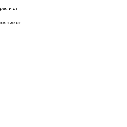
рес и от
тояние от