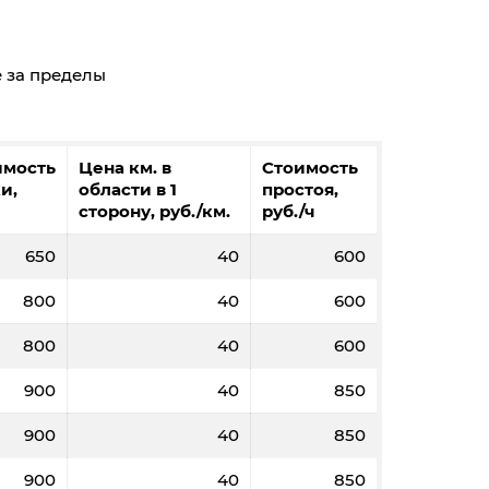
е за пределы
имость
Цена км. в
Стоимость
и,
области в 1
простоя,
сторону, руб./км.
руб./ч
650
40
600
800
40
600
800
40
600
900
40
850
900
40
850
900
40
850