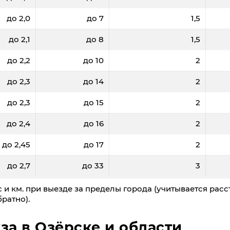
до 2,0
до 7
1,5
до 2,1
до 8
1,5
до 2,2
до 10
2
до 2,3
до 14
2
до 2,3
до 15
2
до 2,4
до 16
2
до 2,45
до 17
2
до 2,7
до 33
3
 и км. при выезде за пределы города (учитывается расс
ратно).
за в Озёрске и области