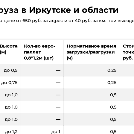
уза в Иркутске и области
цене от 650 руб. за адрес и от 40 руб. за км. при выезд
Высота
Кол-во евро-
Нормативное время
Сто
(м)
паллет
загрузки/разгрузки
точк
0,8*1,2м (шт)
(ч)
руб.
до 0,5
—
0,25
до 0,75
—
0,25
до 1,0
—
0,5
до 1,0
—
0,5
до 1,0
—
0,5
до 1,2
до 1
0,5