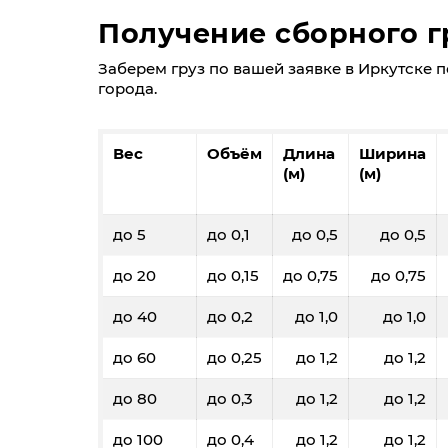
Получение сборного гр
Заберем груз по вашей заявке в Иркутске по 
города.
Вес
Объём
Длина
Ширина
(м)
(м)
до 5
до 0,1
до 0,5
до 0,5
до 20
до 0,15
до 0,75
до 0,75
до 40
до 0,2
до 1,0
до 1,0
до 60
до 0,25
до 1,2
до 1,2
до 80
до 0,3
до 1,2
до 1,2
до 100
до 0,4
до 1,2
до 1,2