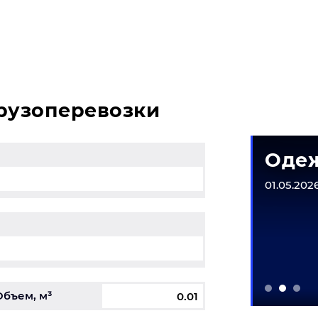
сы, свяжитесь с нашим специалистом на терминале.
грузоперевозки
матическое
Одеж
рудование
01.05.2026
6-31.12.2026
Объем, м³