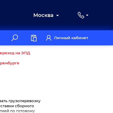
Москва
Личный кабинет
ереход на ЭПД
Оренбурге
зать грузоперевозку
доставки сборного
ртией по готовому