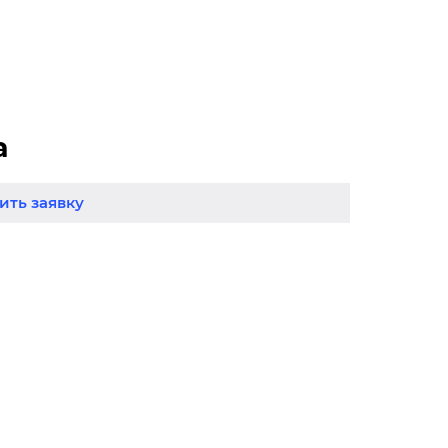
а
ть заявку