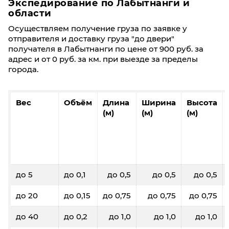
Экспедирование по Лабытнанги и
области
Осуществляем получение груза по заявке у
60
100
200
300
отправителя и доставку груза "до двери"
145,9
145,6
144,2
144
143
получателя в Лабытнанги по цене от 900 руб. за
адрес и от 0 руб. за км. при выезде за пределы
города.
0,3
0,4
0,8
1,2
17400
17360
17260
17220
171
Вес
Объём
Длина
Ширина
Высота
(м)
(м)
(м)
Фиксированные тарифы
До 5 кг/ До 0,03 м³: 4200₽
До 20 кг/ До 0,1 м³: 4600₽
До 40 кг/ До 0,19 м³: 5200₽
до 5
до 0,1
до 0,5
до 0,5
до 0,5
Лабытнанги
Владимир
до 20
до 0,15
до 0,75
до 0,75
до 0,75
60
100
200
300
до 40
до 0,2
до 1,0
до 1,0
до 1,0