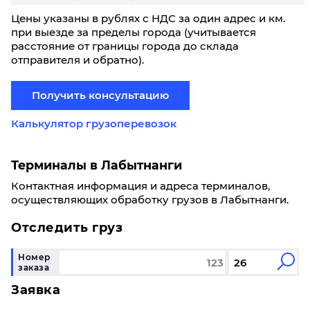
До 20 кг/ До 0,1 м³: 4600₽
Цены указаны в рублях с НДС за один адрес и км.
До 40 кг/ До 0,19 м³: 5200₽
при выезде за пределы города (учитывается
расстояние от границы города до склада
отправителя и обратно).
Лабытнанги
Иваново
Получить консультацию
60
100
200
300
Калькулятор грузоперевозок
143,9
143,7
143,4
143,2
142
Терминалы в Лабытнанги
0,3
0,4
0,8
1,2
2
Контактная информация и адреса терминалов,
16680
16640
16610
16580
16
осуществляющих обработку грузов в Лабытнанги.
Отследить груз
Фиксированные тарифы
До 5 кг/ До 0,03 м³: 4200₽
Номер
До 20 кг/ До 0,1 м³: 4600₽
заказа
До 40 кг/ До 0,19 м³: 5200₽
Заявка