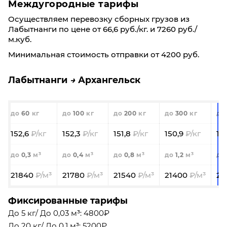
Междугородные тарифы
Осуществляем перевозку сборных грузов из
Лабытнанги по цене от 66,6 руб./кг. и 7260 руб./
м.куб.
Минимальная стоимость отправки от 4200 руб.
Лабытнанги
Архангельск
60
100
200
300
152,6
152,3
151,8
150,9
15
0,3
0,4
0,8
1,2
21840
21780
21540
21400
21
Фиксированные тарифы
До 5 кг/ До 0,03 м³: 4800₽
До 20 кг/ До 0,1 м³: 5200₽