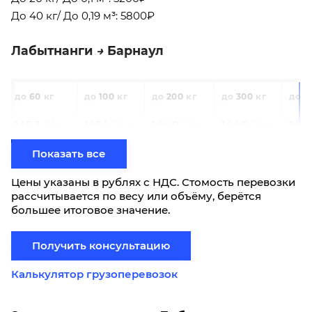
До 40 кг/ До 0,19 м³: 5800₽
Лабытнанги
Барнаул
60
100
200
300
5
145,3
145,1
144,9
144,5
143,
Показать все
0,3
0,4
0,8
1,2
2
17630
17610
17520
17190
170
Цены указаны в рублях с НДС. Стомость перевозки
рассчитывается по весу или объёму, берётся
большее итоговое значение.
Фиксированные тарифы
До 5 кг/ До 0,03 м³: 4200₽
Получить консультацию
До 20 кг/ До 0,1 м³: 4600₽
До 40 кг/ До 0,19 м³: 5200₽
Калькулятор грузоперевозок
Лабытнанги
Бийск