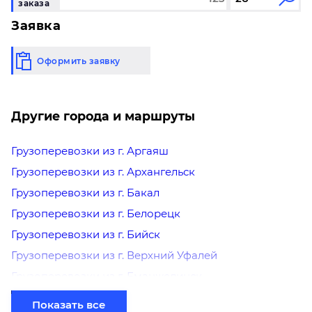
заказа
24000
23960
23710
23640
2
Заявка
Фиксированные тарифы
Оформить заявку
До 5 кг/ До 0,03 м³: 4200₽
До 20 кг/ До 0,1 м³: 4600₽
До 40 кг/ До 0,19 м³: 5200₽
Другие города и маршруты
Лабытнанги
Карасук
Грузоперевозки из г. Аргаяш
Грузоперевозки из г. Архангельск
60
100
200
300
Грузоперевозки из г. Бакал
Грузоперевозки из г. Белорецк
146,2
146
145,7
145,4
14
Грузоперевозки из г. Бийск
0,3
0,4
0,8
1,2
Грузоперевозки из г. Верхний Уфалей
18020
17990
17850
17820
17
Грузоперевозки из г. Еманжелинск
Грузоперевозки из г. Еткуль
Показать все
Фиксированные тарифы